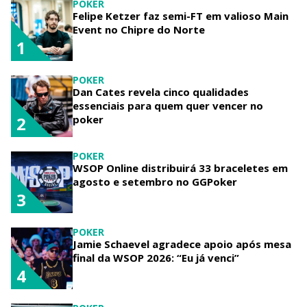
POKER
Felipe Ketzer faz semi-FT em valioso Main
Event no Chipre do Norte
1
POKER
Dan Cates revela cinco qualidades
essenciais para quem quer vencer no
poker
2
POKER
WSOP Online distribuirá 33 braceletes em
agosto e setembro no GGPoker
3
POKER
Jamie Schaevel agradece apoio após mesa
final da WSOP 2026: “Eu já venci”
4