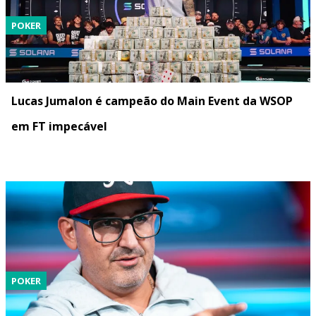
POKER
Lucas Jumalon é campeão do Main Event da WSOP
em FT impecável
POKER