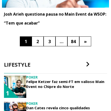
Josh Arieh questiona pausa no Main Event da WSOP:
“Tem que acabar”
1
2
3
…
84
»
LIFESTYLE
POKER
Felipe Ketzer faz semi-FT em valioso Main
Event no Chipre do Norte
1
POKER
Dan Cates revela cinco qualidades