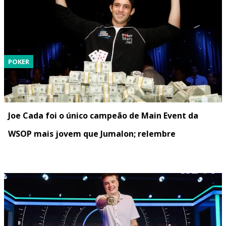
POKER
Joe Cada foi o único campeão de Main Event da
WSOP mais jovem que Jumalon; relembre