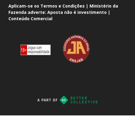
Aplicam-se os Termos e Condições | Ministério da
Fazenda adverte: Aposta não é investimento |
Conteúdo Comercial