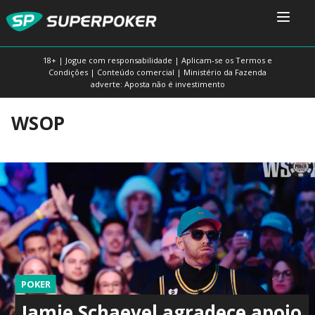
18+ | Jogue com responsabilidade | Aplicam-se os Termos e
Condições | Conteúdo comercial | Ministério da Fazenda
adverte: Aposta não é investimento
WSOP
POKER
Jamie Schaevel agradece apoio