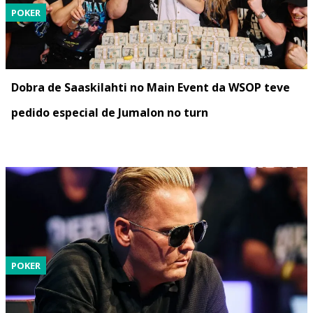
POKER
Dobra de Saaskilahti no Main Event da WSOP teve
pedido especial de Jumalon no turn
POKER