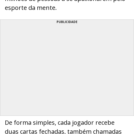
esporte da mente.
PUBLICIDADE
De forma simples, cada jogador recebe
duas cartas fechadas, também chamadas