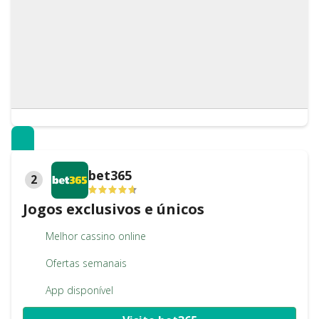
bet365
2
Jogos exclusivos e únicos
Melhor cassino online
Ofertas semanais
App disponível