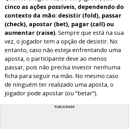
cinco as ações possíveis, dependendo do
contexto da mão: desistir (fold), passar
(check), apostar (bet), pagar (call) ou
aumentar (raise)
. Sempre que está na sua
vez, o jogador tem a opção de desistir. No
entanto, caso não esteja enfrentando uma
aposta, o participante deve ao menos
passar, pois não precisa investir nenhuma
ficha para seguir na mão. No mesmo caso
de ninguém ter realizado uma aposta, o
jogador pode apostar (ou “betar”).
PUBLICIDADE