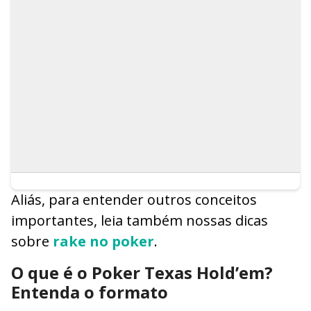
Aliás, para entender outros conceitos
importantes, leia também nossas dicas
sobre
rake no poker
.
O que é o Poker Texas Hold’em?
Entenda o formato