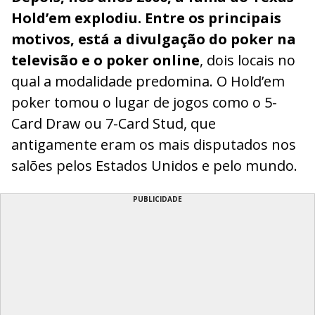
Hold’em explodiu. Entre os principais
motivos, está a divulgação do poker na
televisão e o poker online
, dois locais no
qual a modalidade predomina. O Hold’em
poker tomou o lugar de jogos como o 5-
Card Draw ou 7-Card Stud, que
antigamente eram os mais disputados nos
salões pelos Estados Unidos e pelo mundo.
PUBLICIDADE