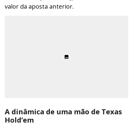
valor da aposta anterior.
A dinâmica de uma mão de Texas
Hold’em