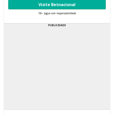
Visite Betnacional
18+ Jogue com responsabilidade
PUBLICIDADE