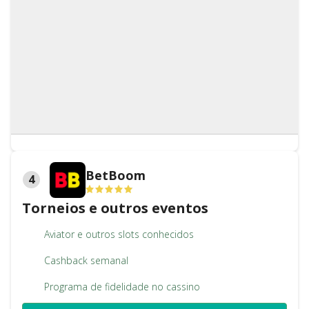
BetBoom
4
Torneios e outros eventos
Aviator e outros slots conhecidos
Cashback semanal
Programa de fidelidade no cassino