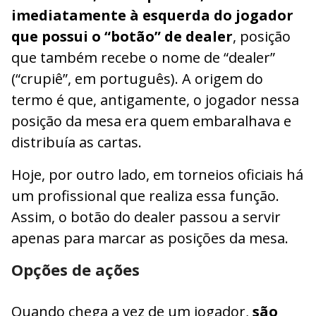
imediatamente à esquerda do jogador
que possui o “botão” de dealer
, posição
que também recebe o nome de “dealer”
(“crupiê”, em português). A origem do
termo é que, antigamente, o jogador nessa
posição da mesa era quem embaralhava e
distribuía as cartas.
Hoje, por outro lado, em torneios oficiais há
um profissional que realiza essa função.
Assim, o botão do dealer passou a servir
apenas para marcar as posições da mesa.
Opções de ações
Quando chega a vez de um jogador,
são