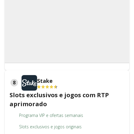
Stake
8
Slots exclusivos e jogos com RTP
aprimorado
Programa VIP e ofertas semanais
Slots exclusivos e jogos originais