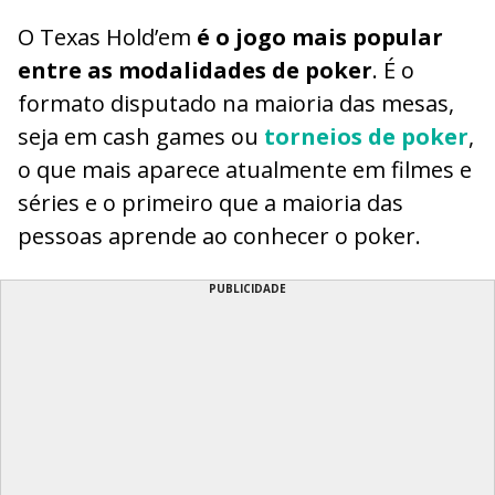
O Texas Hold’em
é o jogo mais popular
entre as modalidades de poker
. É o
formato disputado na maioria das mesas,
seja em cash games ou
torneios de poker
,
o que mais aparece atualmente em filmes e
séries e o primeiro que a maioria das
pessoas aprende ao conhecer o poker.
PUBLICIDADE