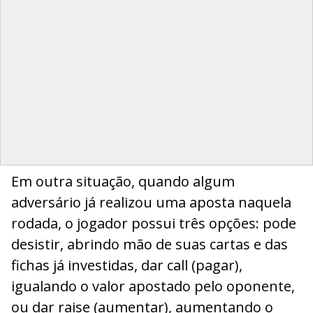
Em outra situação, quando algum
adversário já realizou uma aposta naquela
rodada, o jogador possui três opções: pode
desistir, abrindo mão de suas cartas e das
fichas já investidas, dar call (pagar),
igualando o valor apostado pelo oponente,
ou dar raise (aumentar), aumentando o