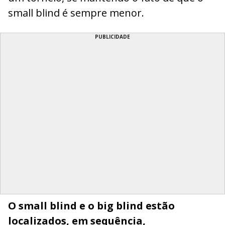
small blind é sempre menor.
PUBLICIDADE
O small blind e o big blind estão
localizados, em sequência,