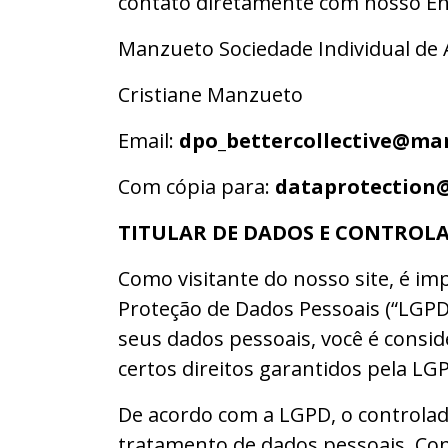
contato diretamente com nosso En
Manzueto Sociedade Individual de 
Cristiane Manzueto
Email:
dpo_bettercollective@ma
Com cópia para:
dataprotection@
TITULAR DE DADOS E CONTROL
Como visitante do nosso site, é i
Proteção de Dados Pessoais (“LGPD
seus dados pessoais, você é consid
certos direitos garantidos pela LGP
De acordo com a LGPD, o controlad
tratamento de dados pessoais. Con