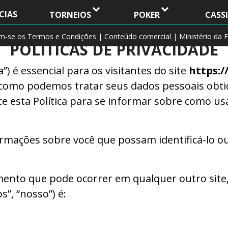
CIAS
TORNEIOS
POKER
CASS
am-se os Termos e Condições | Conteúdo comercial | Ministério da F
POLÍTICAS DE PRIVACIDADE
ca”) é essencial para os visitantes do site
https:/
mo podemos tratar seus dados pessoais obtido
e esta Política para se informar sobre como u
rmações sobre você que possam identificá-lo ou
tamento que pode ocorrer em qualquer outro site
os”, “nosso”) é: