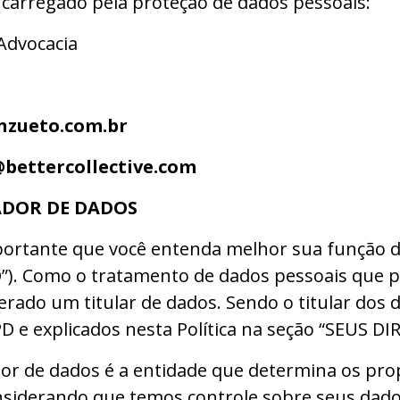
carregado pela proteção de dados pessoais:
Advocacia
nzueto.com.br
bettercollective.com
ADOR DE DADOS
mportante que você entenda melhor sua função d
”). Como o tratamento de dados pessoais que po
erado um titular de dados. Sendo o titular dos d
D e explicados nesta Política na seção “SEUS DI
or de dados é a entidade que determina os prop
siderando que temos controle sobre seus dados