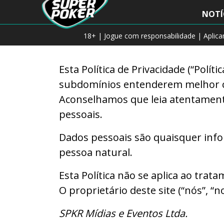
to
NOTÍ
content
18+ | Jogue com responsabilidade | Aplic
Esta Política de Privacidade (“Políti
subdomínios entenderem melhor co
Aconselhamos que leia atentament
pessoais.
Dados pessoais são quaisquer info
pessoa natural.
Esta Política não se aplica ao tra
O proprietário deste site (“nós”, “n
SPKR Mídias e Eventos Ltda.