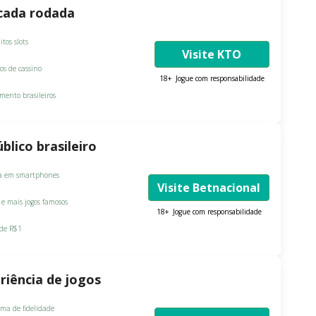
cada rodada
tos slots
Visite KTO
os de cassino
18+ Jogue com responsabilidade
mento brasileiros
blico brasileiro
ia em smartphones
Visite Betnacional
 e mais jogos famosos
18+ Jogue com responsabilidade
 de R$1
riência de jogos
ama de fidelidade