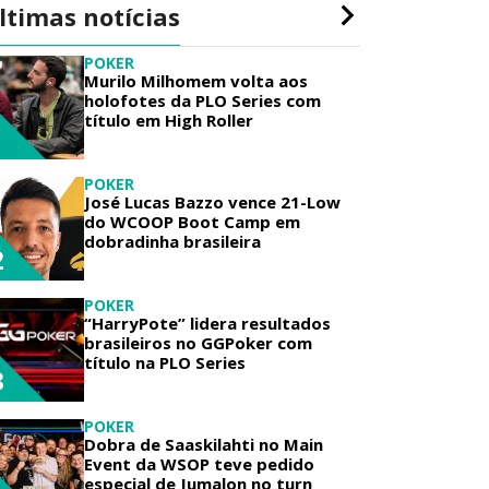
ltimas notícias
POKER
Murilo Milhomem volta aos
holofotes da PLO Series com
título em High Roller
1
POKER
José Lucas Bazzo vence 21-Low
do WCOOP Boot Camp em
dobradinha brasileira
2
POKER
“HarryPote” lidera resultados
brasileiros no GGPoker com
título na PLO Series
3
POKER
Dobra de Saaskilahti no Main
Event da WSOP teve pedido
especial de Jumalon no turn