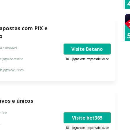
 apostas com PIX e
vo
a e confiável
Visite Betano
e jogos de cassino
18+ Jogue com responsabilidade
e jogos exclusivos
ivos e únicos
nline
Visite bet365
s
18+ Jogue com responsabilidade