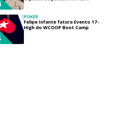
4
POKER
Felipe Infante fatura Evento 17-
High do WCOOP Boot Camp
5