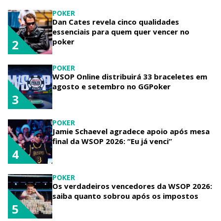
POKER
Dan Cates revela cinco qualidades
essenciais para quem quer vencer no
poker
2
POKER
WSOP Online distribuirá 33 braceletes em
agosto e setembro no GGPoker
3
POKER
Jamie Schaevel agradece apoio após mesa
final da WSOP 2026: “Eu já venci”
4
POKER
Os verdadeiros vencedores da WSOP 2026:
saiba quanto sobrou após os impostos
5