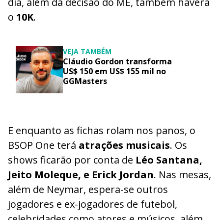
dia, além da decisão do ME, também haverá
o
10K
.
VEJA TAMBÉM
Cláudio Gordon transforma
US$ 150 em US$ 155 mil no
GGMasters
E enquanto as fichas rolam nos panos, o
BSOP One terá
atrações musicais
. Os
shows ficarão por conta de
Léo Santana,
Jeito Moleque, e Erick Jordan
. Nas mesas,
além de Neymar, espera-se outros
jogadores e ex-jogadores de futebol,
celebridades como atores e músicos, além