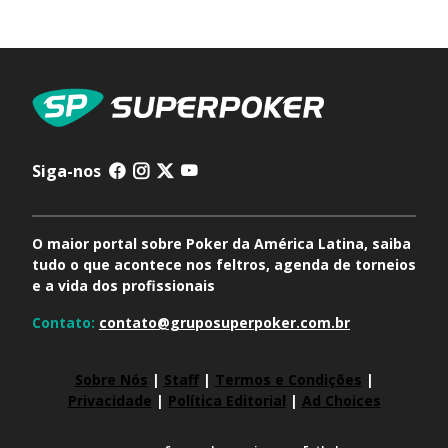
Siga-nos
O maior portal sobre Poker da América Latina, saiba
tudo o que acontece nos feltros, agenda de torneios
e a vida dos profissionais
Contato:
contato@gruposuperpoker.com.br
Sobre Nós
|
Staff
|
Termos e Condições
|
Privacidade
|
Política Editorial
|
Ad Choices