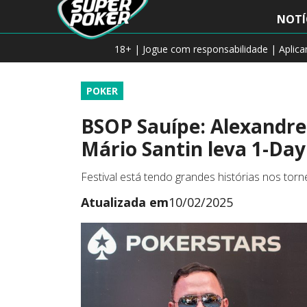
NOTÍ
18+ | Jogue com responsabilidade | Aplic
POKER
BSOP Sauípe: Alexandre
Mário Santin leva 1-Da
Festival está tendo grandes histórias nos torn
Atualizada em
10/02/2025