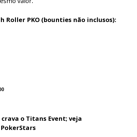
esmo valor.
 Roller PKO (bounties não inclusos):
00
crava o Titans Event; veja
 PokerStars