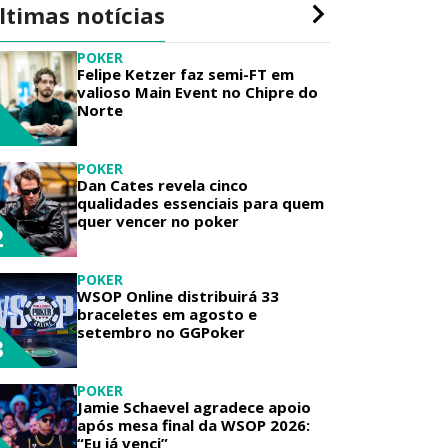
ltimas notícias
POKER
Felipe Ketzer faz semi-FT em
valioso Main Event no Chipre do
Norte
1
POKER
Dan Cates revela cinco
qualidades essenciais para quem
quer vencer no poker
2
POKER
WSOP Online distribuirá 33
braceletes em agosto e
setembro no GGPoker
3
POKER
Jamie Schaevel agradece apoio
após mesa final da WSOP 2026:
“Eu já venci”