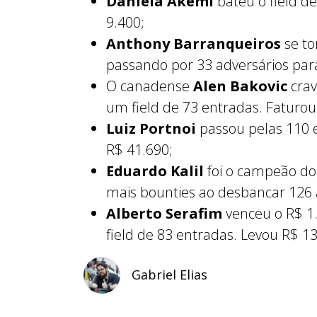
Daniela Akemi
bateu o field d
9.400;
Anthony Barranqueiros
se to
passando por 33 adversários par
O canadense
Alen Bakovic
crav
um field de 73 entradas. Faturou
Luiz Portnoi
passou pelas 110 
R$ 41.690;
Eduardo Kalil
foi o campeão do 
mais bounties ao desbancar 126 
Alberto Serafim
venceu o R$ 1
field de 83 entradas. Levou R$ 1
Gabriel Elias