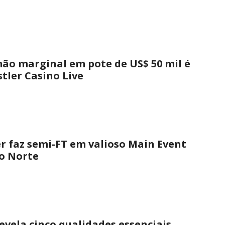
ão marginal em pote de US$ 50 mil é
tler Casino Live
er faz semi-FT em valioso Main Event
o Norte
evela cinco qualidades essenciais