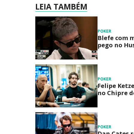
LEIA TAMBÉM
POKER
Blefe com m
pego no Hus
POKER
Felipe Ketz
no Chipre d
POKER
Dan Cates r