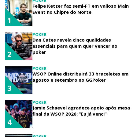
POKER
Felipe Ketzer faz semi-FT em valioso Main
Event no Chipre do Norte
1
POKER
Dan Cates revela cinco qualidades
essenciais para quem quer vencer no
poker
2
POKER
WSOP Online distribuirá 33 braceletes em
agosto e setembro no GGPoker
3
POKER
Jamie Schaevel agradece apoio após mesa
final da WSOP 2026: “Eu já venci”
4
POKER