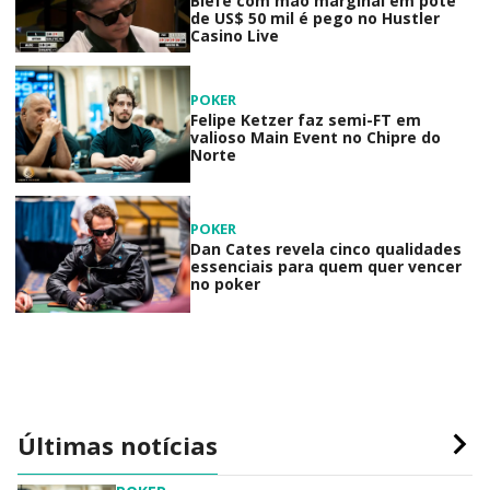
Blefe com mão marginal em pote
de US$ 50 mil é pego no Hustler
Casino Live
POKER
Felipe Ketzer faz semi-FT em
valioso Main Event no Chipre do
Norte
POKER
Dan Cates revela cinco qualidades
essenciais para quem quer vencer
no poker
Últimas notícias