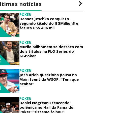
ltimas notícias
POKER
Hannes Jeschka conquista
segundo título do GGMillion$ e
fatura US$ 406 mil
1
POKER
Murilo Milhomem se destaca com
dois títulos na PLO Series do
GGPoker
2
POKER
Josh Arieh questiona pausa no
Main Event da WSOP: “Tem que
acabar”
3
POKER
Daniel Negreanu reacende
polêmica no Hall da Fama do
Poker: “sistema falhou”