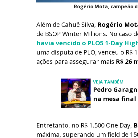
Rogério Mota, campeão d
Além de Cahuê Silva,
Rogério Mo
de BSOP Winter Millions. No caso de
havia vencido o PLO5 1-Day Hig
uma disputa de PLO, venceu o R$ 
ações para assegurar mais
R$ 26 m
VEJA TAMBÉM
Pedro Garagna
na mesa final
Entretanto, no R$ 1.500 One Day,
B
máxima, superando um field de 150