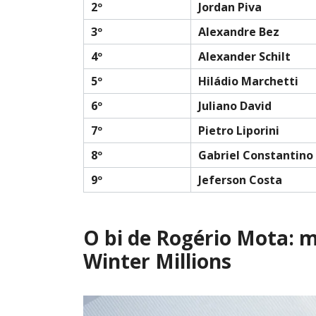
2º
Jordan Piva
3º
Alexandre Bez
4º
Alexander Schilt
5º
Hiládio Marchetti
6º
Juliano David
7º
Pietro Liporini
8º
Gabriel Constantino
9º
Jeferson Costa
O bi de Rogério Mota: 
Winter Millions