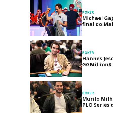
POKER
Michael Ga
final do Ma
POKER
Hannes Jesc
GGMillion$ 
POKER
Murilo Milh
PLO Series