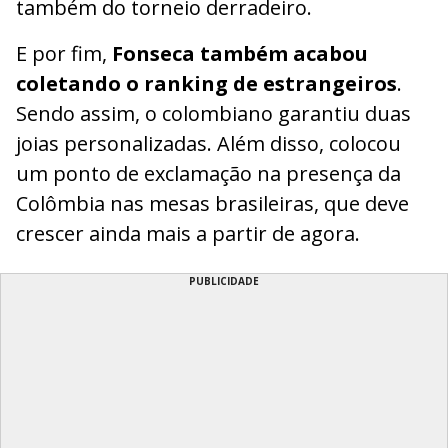
também do torneio derradeiro.
E por fim,
Fonseca também acabou
coletando o ranking de estrangeiros
.
Sendo assim, o colombiano garantiu duas
joias personalizadas. Além disso, colocou
um ponto de exclamação na presença da
Colômbia nas mesas brasileiras, que deve
crescer ainda mais a partir de agora.
PUBLICIDADE