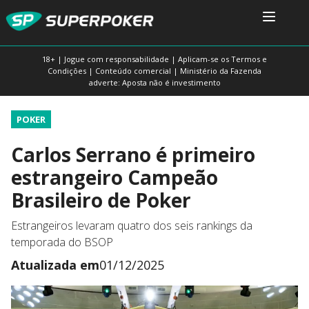
18+ | Jogue com responsabilidade | Aplicam-se os Termos e
Condições | Conteúdo comercial | Ministério da Fazenda
adverte: Aposta não é investimento
POKER
Carlos Serrano é primeiro
estrangeiro Campeão
Brasileiro de Poker
Estrangeiros levaram quatro dos seis rankings da
temporada do BSOP
Atualizada em
01/12/2025