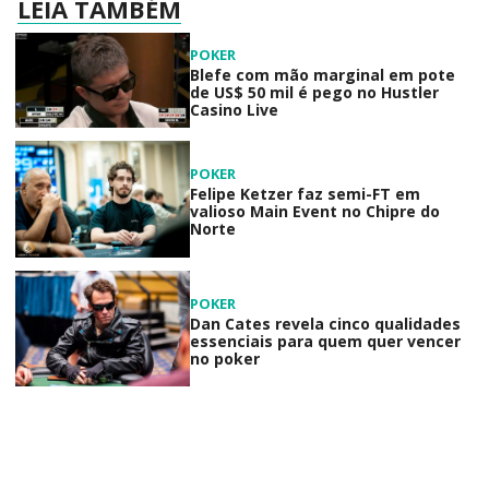
LEIA TAMBÉM
POKER
Blefe com mão marginal em pote
de US$ 50 mil é pego no Hustler
Casino Live
POKER
Felipe Ketzer faz semi-FT em
valioso Main Event no Chipre do
Norte
POKER
Dan Cates revela cinco qualidades
essenciais para quem quer vencer
no poker