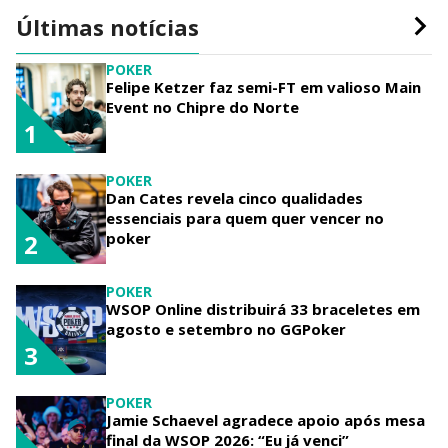
Últimas notícias
POKER
Felipe Ketzer faz semi-FT em valioso Main
Event no Chipre do Norte
1
POKER
Dan Cates revela cinco qualidades
essenciais para quem quer vencer no
poker
2
POKER
WSOP Online distribuirá 33 braceletes em
agosto e setembro no GGPoker
3
POKER
Jamie Schaevel agradece apoio após mesa
final da WSOP 2026: “Eu já venci”