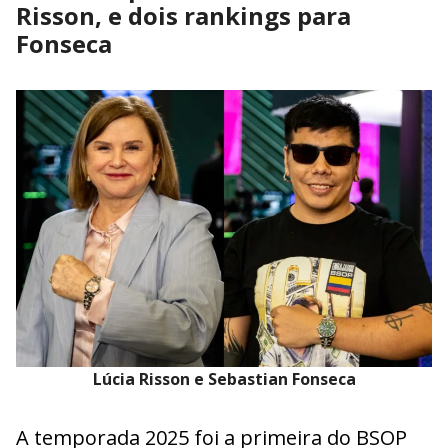
Risson, e dois rankings para
Fonseca
Lúcia Risson e Sebastian Fonseca
A temporada 2025 foi a primeira do BSOP