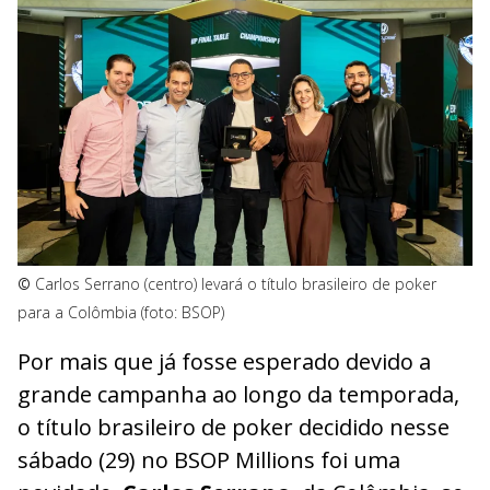
©
Carlos Serrano (centro) levará o título brasileiro de poker
para a Colômbia (foto: BSOP)
Por mais que já fosse esperado devido a
grande campanha ao longo da temporada,
o título brasileiro de poker decidido nesse
sábado (29) no BSOP Millions foi uma