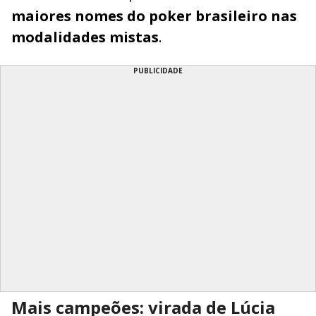
maiores nomes do poker brasileiro nas
modalidades mistas
.
PUBLICIDADE
Mais campeões: virada de Lúcia