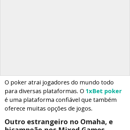
O poker atrai jogadores do mundo todo
para diversas plataformas. O
1xBet poker
é uma plataforma confiável que também
oferece muitas opções de jogos.
Outro estrangeiro no Omaha, e
bicampeão nos Mixed Games