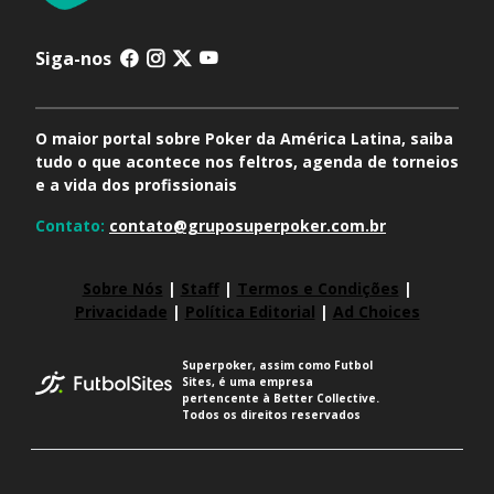
Siga-nos
O maior portal sobre Poker da América Latina, saiba
tudo o que acontece nos feltros, agenda de torneios
e a vida dos profissionais
Contato:
contato@gruposuperpoker.com.br
Sobre Nós
|
Staff
|
Termos e Condições
|
Privacidade
|
Política Editorial
|
Ad Choices
Superpoker, assim como Futbol
Sites, é uma empresa
pertencente à Better Collective.
Todos os direitos reservados