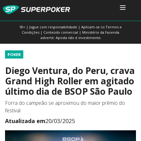
18+ | Jogue com responsabilidade | Aplicam-se os Termos e
Condições | Conteúdo comercial | Ministério da Fazenda
adverte: Aposta não é investimento
POKER
Diego Ventura, do Peru, crava
Grand High Roller em agitado
último dia de BSOP São Paulo
Forra do campeão se aproximou do maior prêmio do
festival
Atualizada em
20/03/2025