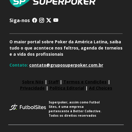
Siga-nos
O maior portal sobre Poker da América Latina, saiba
tudo o que acontece nos feltros, agenda de torneios
e a vida dos profissionais
Contato:
contato@gruposuperpoker.com.br
Sobre Nós
|
Staff
|
Termos e Condições
|
Privacidade
|
Política Editorial
|
Ad Choices
Superpoker, assim como Futbol
Sites, é uma empresa
pertencente à Better Collective.
Todos os direitos reservados