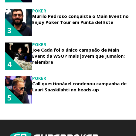
POKER
Murilo Pedroso conquista o Main Event no
Enjoy Poker Tour em Punta del Este
3
POKER
Joe Cada foi o único campeão de Main
Event da WSOP mais jovem que Jumalon;
relembre
4
POKER
Call questionável condenou campanha de
Lauri Saaskilahti no heads-up
5