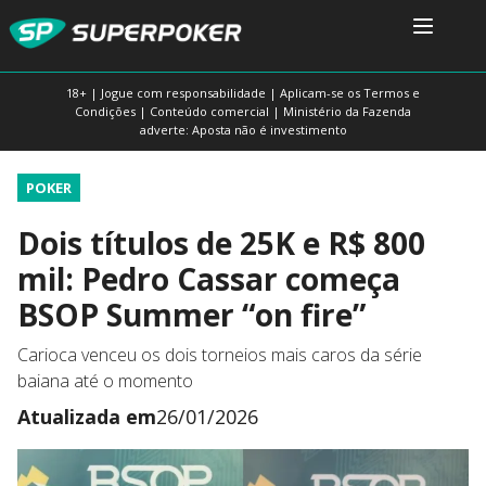
18+ | Jogue com responsabilidade | Aplicam-se os Termos e
Condições | Conteúdo comercial | Ministério da Fazenda
adverte: Aposta não é investimento
POKER
Dois títulos de 25K e R$ 800
mil: Pedro Cassar começa
BSOP Summer “on fire”
Carioca venceu os dois torneios mais caros da série
baiana até o momento
Atualizada em
26/01/2026