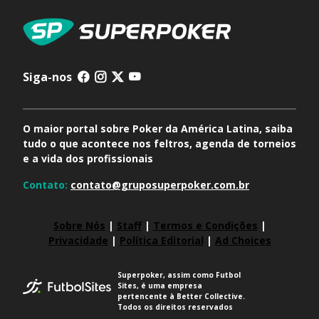
Siga-nos
O maior portal sobre Poker da América Latina, saiba
tudo o que acontece nos feltros, agenda de torneios
e a vida dos profissionais
Contato:
contato@gruposuperpoker.com.br
Sobre Nós
|
Staff
|
Termos e Condições
|
Privacidade
|
Política Editorial
|
Ad Choices
Superpoker, assim como Futbol
Sites, é uma empresa
pertencente à Better Collective.
Todos os direitos reservados