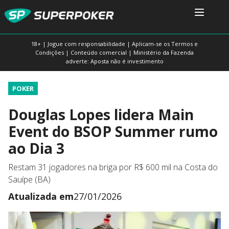
18+ | Jogue com responsabilidade | Aplicam-se os Termos e
Condições | Conteúdo comercial | Ministério da Fazenda
adverte: Aposta não é investimento
POKER
Douglas Lopes lidera Main
Event do BSOP Summer rumo
ao Dia 3
Restam 31 jogadores na briga por R$ 600 mil na Costa do
Sauípe (BA)
Atualizada em
27/01/2026