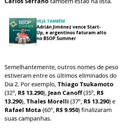
Carlos Serrano
também estão na lista.
VEJA TAMBÉM
Adrián Jiménez vence Start-
Up, e argentinos faturam alto
no BSOP Summer
Semelhantemente, outros nomes de peso
estiveram entre os últimos eliminados do
Dia 2. Por exemplo,
Thiago Tsukamoto
(32º,
R$ 13.290
),
Jean Canoff
(35º,
R$
13.290
),
Thales Morelli
(37º,
R$ 13.290
) e
Rafael Mota
(60º,
R$ 9.950
) finalizaram
suas campanhas.