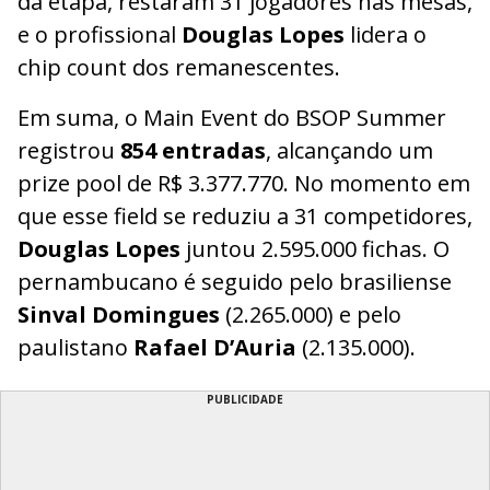
da etapa, restaram 31 jogadores nas mesas,
e o profissional
Douglas Lopes
lidera o
chip count dos remanescentes.
Em suma, o Main Event do BSOP Summer
registrou
854 entradas
, alcançando um
prize pool de R$ 3.377.770. No momento em
que esse field se reduziu a 31 competidores,
Douglas Lopes
juntou 2.595.000 fichas. O
pernambucano é seguido pelo brasiliense
Sinval Domingues
(2.265.000) e pelo
paulistano
Rafael D’Auria
(2.135.000).
PUBLICIDADE