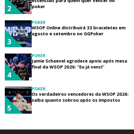
essenciais para quem quer vencer no
poker
2
POKER
WSOP Online distribuirá 33 braceletes em
agosto e setembro no GGPoker
3
POKER
Jamie Schaevel agradece apoio após mesa
final da WSOP 2026: “Eu já venci”
4
POKER
Os verdadeiros vencedores da WSOP 2026:
saiba quanto sobrou após os impostos
5