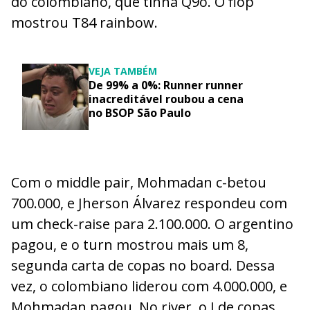
do colombiano, que tinha Q9o. O flop
mostrou T84 rainbow.
VEJA TAMBÉM
De 99% a 0%: Runner runner
inacreditável roubou a cena
no BSOP São Paulo
Com o middle pair, Mohmadan c-betou
700.000, e Jherson Álvarez respondeu com
um check-raise para 2.100.000. O argentino
pagou, e o turn mostrou mais um 8,
segunda carta de copas no board. Dessa
vez, o colombiano liderou com 4.000.000, e
Mohmadan pagou. No river, o J de copas