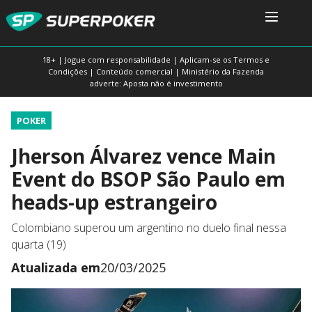
18+ | Jogue com responsabilidade | Aplicam-se os Termos e
Condições | Conteúdo comercial | Ministério da Fazenda
adverte: Aposta não é investimento
POKER
Jherson Álvarez vence Main
Event do BSOP São Paulo em
heads-up estrangeiro
Colombiano superou um argentino no duelo final nessa
quarta (19)
Atualizada em
20/03/2025