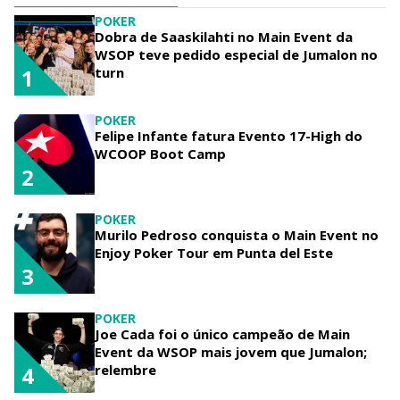
POKER
Dobra de Saaskilahti no Main Event da
WSOP teve pedido especial de Jumalon no
turn
1
POKER
Felipe Infante fatura Evento 17-High do
WCOOP Boot Camp
2
POKER
Murilo Pedroso conquista o Main Event no
Enjoy Poker Tour em Punta del Este
3
POKER
Joe Cada foi o único campeão de Main
Event da WSOP mais jovem que Jumalon;
relembre
4