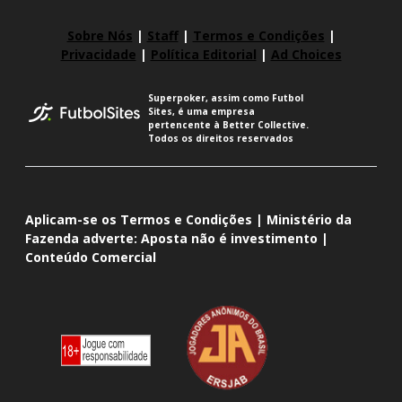
Sobre Nós
|
Staff
|
Termos e Condições
|
Privacidade
|
Política Editorial
|
Ad Choices
Superpoker, assim como Futbol
Sites, é uma empresa
pertencente à Better Collective.
Todos os direitos reservados
Aplicam-se os Termos e Condições | Ministério da
Fazenda adverte: Aposta não é investimento |
Conteúdo Comercial