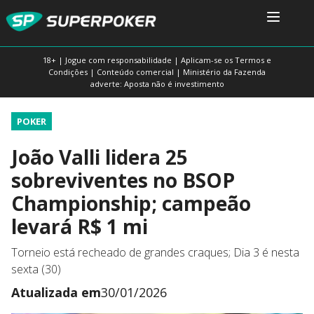
18+ | Jogue com responsabilidade | Aplicam-se os Termos e
Condições | Conteúdo comercial | Ministério da Fazenda
adverte: Aposta não é investimento
POKER
João Valli lidera 25
sobreviventes no BSOP
Championship; campeão
levará R$ 1 mi
Torneio está recheado de grandes craques; Dia 3 é nesta
sexta (30)
Atualizada em
30/01/2026