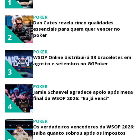
1
POKER
Dan Cates revela cinco qualidades
essenciais para quem quer vencer no
poker
2
POKER
WSOP Online distribuirá 33 braceletes em
agosto e setembro no GGPoker
3
POKER
Jamie Schaevel agradece apoio após mesa
final da WSOP 2026: “Eu já venci”
4
POKER
Os verdadeiros vencedores da WSOP 2026:
saiba quanto sobrou após os impostos