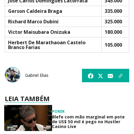
Jose Carlos Domingues Latorraca
345.000
Gerson Caldeira Braga
335.000
Richard Marco Dubini
325.000
Victor Maisubara Onizuka
180.000
Herbert De Marathaoan Castelo
105.000
Branco Farias
Gabriel Elias
LEIA TAMBÉM
POKER
Blefe com mão marginal em pote
de US$ 50 mil é pego no Hustler
Casino Live