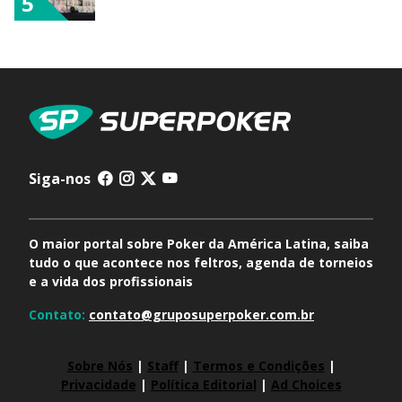
5
Siga-nos
O maior portal sobre Poker da América Latina, saiba
tudo o que acontece nos feltros, agenda de torneios
e a vida dos profissionais
Contato:
contato@gruposuperpoker.com.br
Sobre Nós
|
Staff
|
Termos e Condições
|
Privacidade
|
Política Editorial
|
Ad Choices