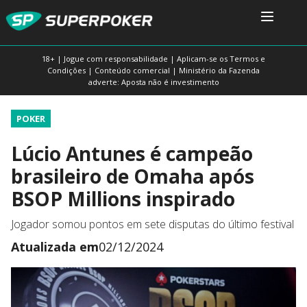
18+ | Jogue com responsabilidade | Aplicam-se os Termos e
Condições | Conteúdo comercial | Ministério da Fazenda
adverte: Aposta não é investimento
POKER
Lúcio Antunes é campeão
brasileiro de Omaha após
BSOP Millions inspirado
Jogador somou pontos em sete disputas do último festival
Atualizada em
02/12/2024