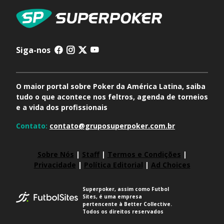
Siga-nos
O maior portal sobre Poker da América Latina, saiba
tudo o que acontece nos feltros, agenda de torneios
e a vida dos profissionais
Contato:
contato@gruposuperpoker.com.br
Sobre Nós
|
Staff
|
Termos e Condições
|
Privacidade
|
Política Editorial
|
Ad Choices
Superpoker, assim como Futbol
Sites, é uma empresa
pertencente à Better Collective.
Todos os direitos reservados