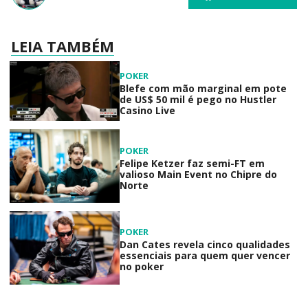
LEIA TAMBÉM
POKER
Blefe com mão marginal em pote
de US$ 50 mil é pego no Hustler
Casino Live
POKER
Felipe Ketzer faz semi-FT em
valioso Main Event no Chipre do
Norte
POKER
Dan Cates revela cinco qualidades
essenciais para quem quer vencer
no poker