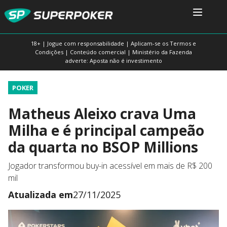
18+ | Jogue com responsabilidade | Aplicam-se os Termos e
Condições | Conteúdo comercial | Ministério da Fazenda
adverte: Aposta não é investimento
POKER
Matheus Aleixo crava Uma
Milha e é principal campeão
da quarta no BSOP Millions
Jogador transformou buy-in acessível em mais de R$ 200
mil
Atualizada em
27/11/2025