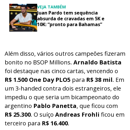
VEJA TAMBÉM
Juan Pardo tem sequência
absurda de cravadas em 5K e
10K: “pronto para Bahamas”
Além disso, vários outros campeões fizeram
bonito no BSOP Millions.
Arnaldo Batista
foi destaque nas cinco cartas, vencendo o
R$ 1.500 One Day PLO5
para
R$ 38 mil
. Em
um 3-handed contra dois estrangeiros, ele
impediu o que seria um bicampeonato do
argentino
Pablo Panetta
, que ficou com
R$ 25.300
. O suíço
Andreas Frohli
ficou em
terceiro para
R$ 16.400
.