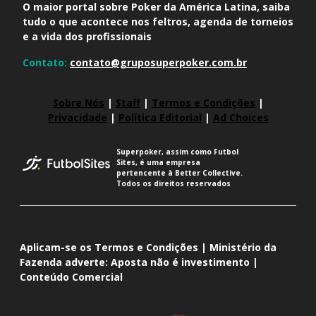
O maior portal sobre Poker da América Latina, saiba
tudo o que acontece nos feltros, agenda de torneios
e a vida dos profissionais
Contato:
contato@gruposuperpoker.com.br
Sobre Nós
|
Staff
|
Termos e Condições
|
Privacidade
|
Política Editorial
|
Ad Choices
Superpoker, assim como Futbol
Sites, é uma empresa
pertencente à Better Collective.
Todos os direitos reservados
Aplicam-se os Termos e Condições | Ministério da
Fazenda adverte: Aposta não é investimento |
Conteúdo Comercial