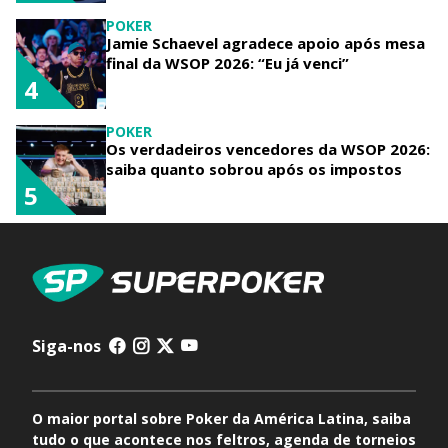
POKER
Jamie Schaevel agradece apoio após mesa
final da WSOP 2026: “Eu já venci”
4
POKER
Os verdadeiros vencedores da WSOP 2026:
saiba quanto sobrou após os impostos
5
Siga-nos
O maior portal sobre Poker da América Latina, saiba
tudo o que acontece nos feltros, agenda de torneios