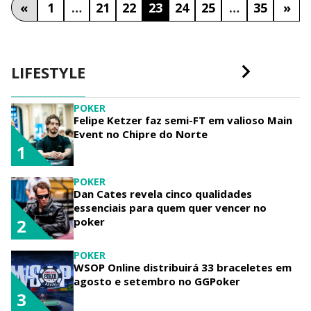
«
1
…
21
22
23
24
25
…
35
»
LIFESTYLE
POKER
Felipe Ketzer faz semi-FT em valioso Main
Event no Chipre do Norte
1
POKER
Dan Cates revela cinco qualidades
essenciais para quem quer vencer no
2
poker
POKER
WSOP Online distribuirá 33 braceletes em
agosto e setembro no GGPoker
3