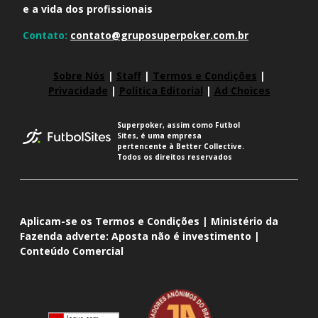
e a vida dos profissionais
Contato:
contato@gruposuperpoker.com.br
Sobre Nós
|
Staff
|
Termos e Condições
|
Privacidade
|
Política Editorial
|
Ad Choices
Superpoker, assim como Futbol
Sites, é uma empresa
pertencente à Better Collective.
Todos os direitos reservados
Aplicam-se os Termos e Condições | Ministério da
Fazenda adverte: Aposta não é investimento |
Conteúdo Comercial