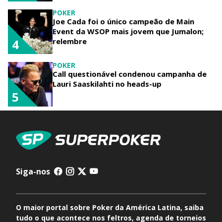
POKER
Joe Cada foi o único campeão de Main
Event da WSOP mais jovem que Jumalon;
4
relembre
POKER
Call questionável condenou campanha de
Lauri Saaskilahti no heads-up
5
Siga-nos
O maior portal sobre Poker da América Latina, saiba
tudo o que acontece nos feltros, agenda de torneios