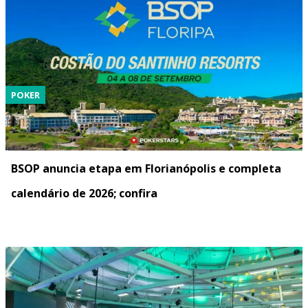
POKER
BSOP anuncia etapa em Florianópolis e completa
calendário de 2026; confira