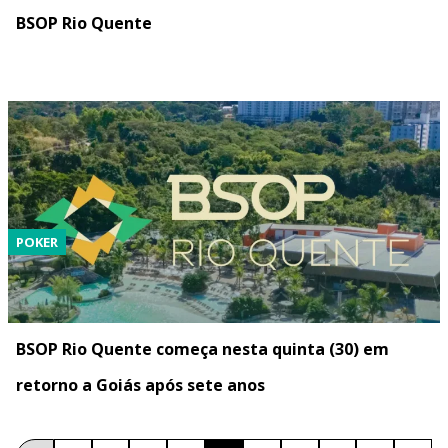
BSOP Rio Quente
POKER
BSOP Rio Quente começa nesta quinta (30) em
retorno a Goiás após sete anos