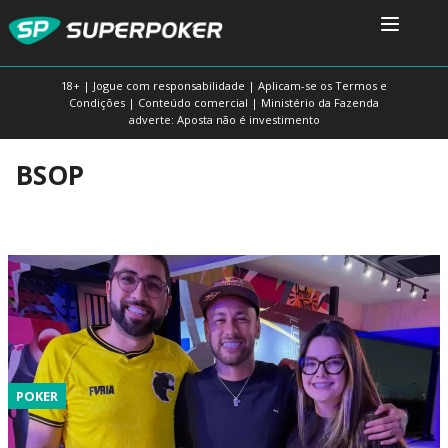
18+ | Jogue com responsabilidade | Aplicam-se os Termos e
Condições | Conteúdo comercial | Ministério da Fazenda
adverte: Aposta não é investimento
BSOP
POKER