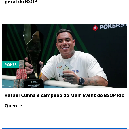
geral do BSOP
POKER
Rafael Cunha é campeão do Main Event do BSOP Rio
Quente