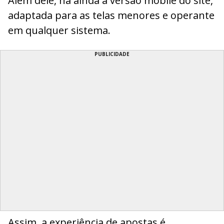
Além dele, há ainda a versão mobile do site,
adaptada para as telas menores e operante
em qualquer sistema.
PUBLICIDADE
Assim, a experiência de apostas é