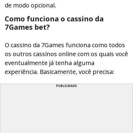
de modo opcional.
Como funciona o cassino da
7Games bet?
O cassino da 7Games funciona como todos
os outros cassinos online com os quais você
eventualmente já tenha alguma
experiência. Basicamente, você precisa:
PUBLICIDADE