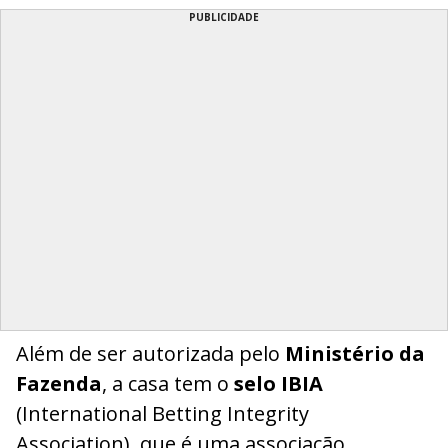
PUBLICIDADE
Além de ser autorizada pelo
Ministério da
Fazenda
, a casa tem o
selo IBIA
(International Betting Integrity
Association), que é uma associação