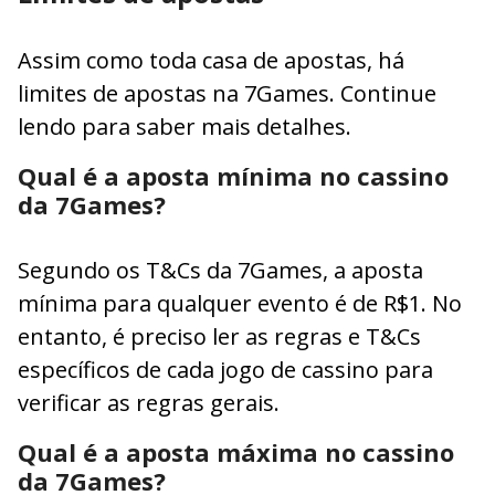
Assim como toda casa de apostas, há
limites de apostas na 7Games. Continue
lendo para saber mais detalhes.
Qual é a aposta mínima no cassino
da 7Games?
Segundo os T&Cs da 7Games, a aposta
mínima para qualquer evento é de R$1. No
entanto, é preciso ler as regras e T&Cs
específicos de cada jogo de cassino para
verificar as regras gerais.
Qual é a aposta máxima no cassino
da 7Games?