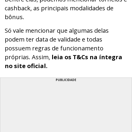
cashback, as principais modalidades de
bônus.
Só vale mencionar que algumas delas
podem ter data de validade e todas
possuem regras de funcionamento
próprias. Assim,
leia os T&Cs na íntegra
no site oficial.
PUBLICIDADE