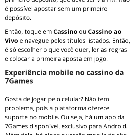
é possível apostar sem um primeiro
depósito.
Então, toque em
Cassino
ou
Cassino ao
Vivo
e navegue pelos títulos listados. Então,
é só escolher o que você quer, ler as regras
e colocar a primeira aposta em jogo.
Experiência mobile no cassino da
7Games
Gosta de jogar pelo celular? Não tem
problema, pois a plataforma oferece
suporte no mobile. Ou seja, há um app da
7Games disponível, exclusivo para Android.