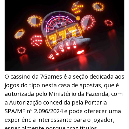
O cassino da 7Games é a seção dedicada aos
jogos do tipo nesta casa de apostas, que é
autorizada pelo Ministério da Fazenda, com
a Autorização concedida pela Portaria
SPA/MF nº 2.096/2024 e pode oferecer uma
experiência interessante para o jogador,
especialmente porque traz títulos