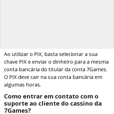
Ao utilizar o PIX, basta selecionar a sua
chave PIX e enviar o dinheiro para a mesma
conta bancária do titular da conta 7Games.
O PIX deve cair na sua conta bancária em
algumas horas.
Como entrar em contato com o
suporte ao cliente do cassino da
7Games?