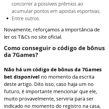
concorrer a possíveis prêmios ao
acumular pontos em apostas esportivas;
Entre outros.
Novamente, reforçamos a importância de
ler os T&Cs no site oficial.
Como conseguir o código de bônus
da 7Games?
Não há um código de bônus da 7Games
bet disponível
no momento da escrita
deste artigo. Dito isso, caso haja um no
futuro, é importante mencionar que ele,
muito provavelmente, serviria para ser
indicado no momento do registro na casa,