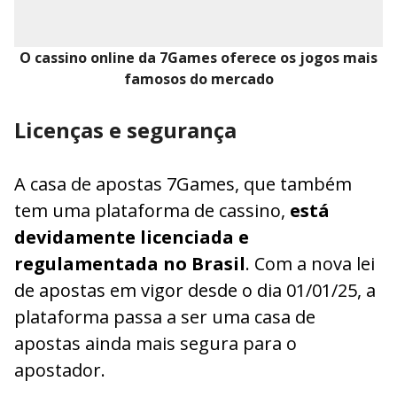
O cassino online da 7Games oferece os jogos mais
famosos do mercado
Licenças e segurança
A casa de apostas 7Games, que também
tem uma plataforma de cassino,
está
devidamente licenciada e
regulamentada no Brasil
. Com a nova lei
de apostas em vigor desde o dia 01/01/25, a
plataforma passa a ser uma casa de
apostas ainda mais segura para o
apostador.