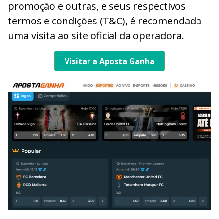
promoção e outras, e seus respectivos
termos e condições (T&C), é recomendada
uma visita ao site oficial da operadora.
Visitar a Aposta Ganha