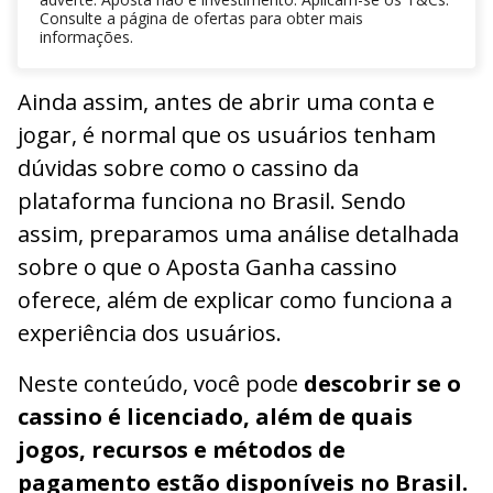
Consulte a página de ofertas para obter mais
informações.
Ainda assim, antes de abrir uma conta e
jogar, é normal que os usuários tenham
dúvidas sobre como o cassino da
plataforma funciona no Brasil. Sendo
assim, preparamos uma análise detalhada
sobre o que o Aposta Ganha cassino
oferece, além de explicar como funciona a
experiência dos usuários.
Neste conteúdo, você pode
descobrir se o
cassino é licenciado, além de quais
jogos, recursos e métodos de
pagamento estão disponíveis no Brasil.