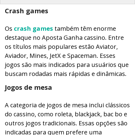
Crash games
Os
crash games
também têm enorme
destaque no Aposta Ganha cassino. Entre
os títulos mais populares estão Aviator,
Aviador, Mines, JetX e Spaceman. Esses
jogos são mais indicados para usuários que
buscam rodadas mais rápidas e dinâmicas.
Jogos de mesa
A categoria de jogos de mesa inclui clássicos
do cassino, como roleta, blackjack, bac bo e
outros jogos tradicionais. Essas opções são
indicadas para quem prefere uma