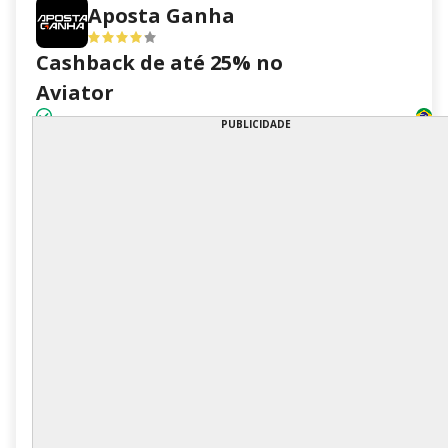
Aposta Ganha
Cashback de até 25% no
Aviator
PUBLICIDADE
Verificado
Vál
em 10 de
no
August,
Bra
2026