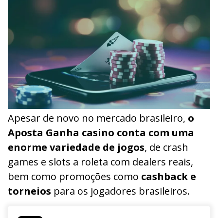
Apesar de novo no mercado brasileiro,
o
Aposta Ganha casino conta com uma
enorme variedade de jogos
, de crash
games e slots a roleta com dealers reais,
bem como promoções como
cashback e
torneios
para os jogadores brasileiros.