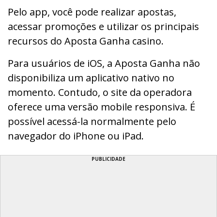
Pelo app, você pode realizar apostas,
acessar promoções e utilizar os principais
recursos do Aposta Ganha casino.
Para usuários de iOS, a Aposta Ganha não
disponibiliza um aplicativo nativo no
momento. Contudo, o site da operadora
oferece uma versão mobile responsiva. É
possível acessá-la normalmente pelo
navegador do iPhone ou iPad.
PUBLICIDADE