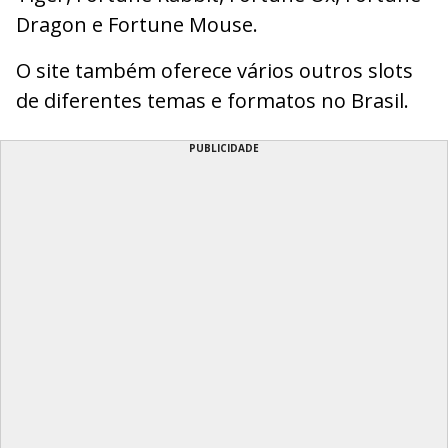
Dragon e Fortune Mouse.
O site também oferece vários outros slots
de diferentes temas e formatos no Brasil.
PUBLICIDADE