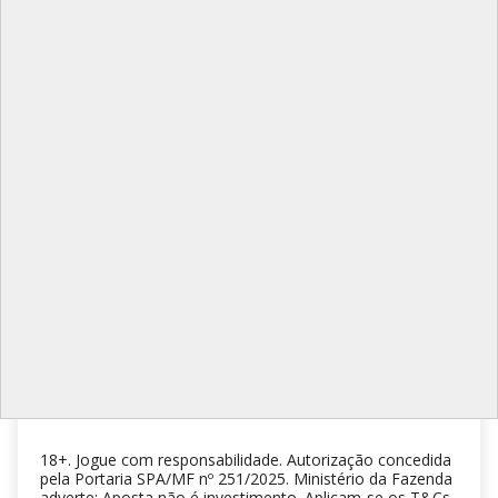
18+. Jogue com responsabilidade. Autorização concedida
pela Portaria SPA/MF nº 251/2025. Ministério da Fazenda
adverte: Aposta não é investimento. Aplicam-se os T&Cs.