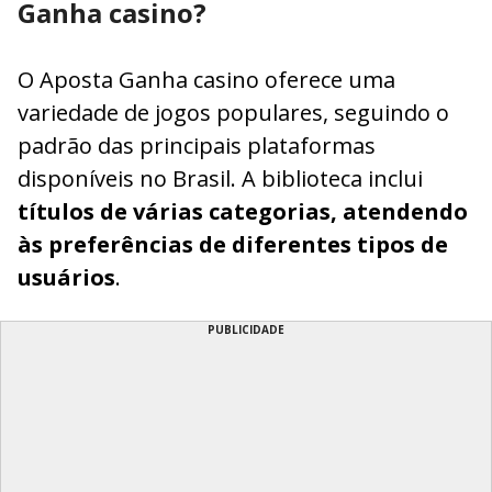
Ganha casino?
O Aposta Ganha casino oferece uma
variedade de jogos populares, seguindo o
padrão das principais plataformas
disponíveis no Brasil. A biblioteca inclui
títulos de várias categorias, atendendo
às preferências de diferentes tipos de
usuários
.
PUBLICIDADE