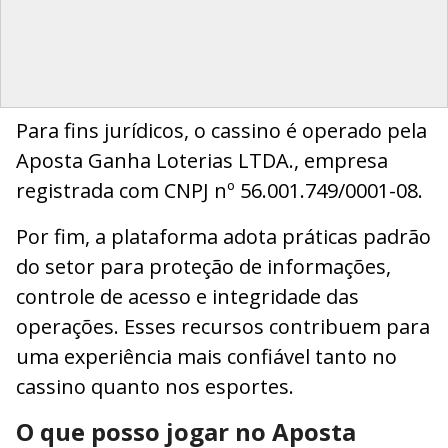
Para fins jurídicos, o cassino é
operado pela
Aposta Ganha Loterias LTDA., empresa
registrada com CNPJ nº 56.001.749/0001-08.
Por fim, a plataforma adota práticas padrão
do setor para proteção de informações,
controle de acesso e integridade das
operações. Esses recursos contribuem para
uma experiência mais confiável tanto no
cassino quanto nos esportes.
O que posso jogar no Aposta