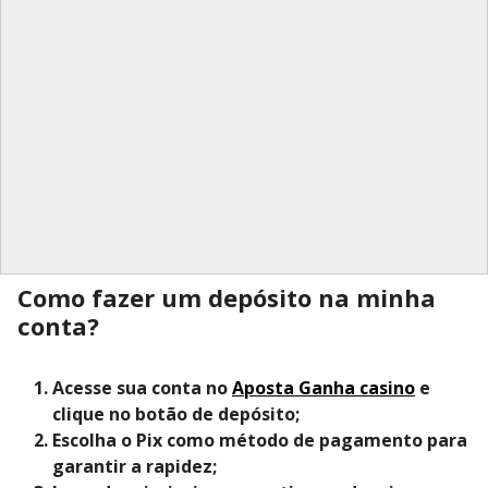
Como fazer um depósito na minha
conta?
Acesse sua conta no
Aposta Ganha casino
e
clique no botão de depósito;
Escolha o Pix como método de pagamento para
garantir a rapidez;