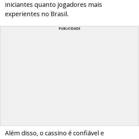
iniciantes quanto jogadores mais
experientes no Brasil.
PUBLICIDADE
Além disso, o cassino é confiável e