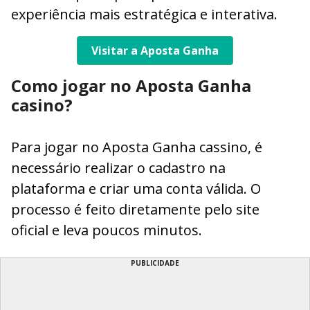
experiência mais estratégica e interativa.
Visitar a Aposta Ganha
Como jogar no Aposta Ganha
casino?
Para jogar no Aposta Ganha cassino, é
necessário realizar o cadastro na
plataforma e criar uma conta válida. O
processo é feito diretamente pelo site
oficial e leva poucos minutos.
PUBLICIDADE