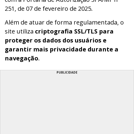
251, de 07 de fevereiro de 2025.
Além de atuar de forma regulamentada, o
site utiliza
criptografia SSL/TLS para
proteger os dados dos usuários e
garantir mais privacidade durante a
navegação
.
PUBLICIDADE