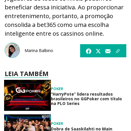
beneficiar dessa iniciativa. Ao proporcionar
entretenimento, portanto, a promoção
consolida a bet365 como uma escolha
inteligente entre os cassinos online.
Marina Balbino
LEIA TAMBÉM
POKER
“HarryPote” lidera resultados
brasileiros no GGPoker com título
na PLO Series
POKER
Dobra de Saaskilahti no Main