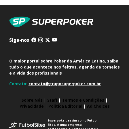
Siga-nos
O maior portal sobre Poker da América Latina, saiba
tudo o que acontece nos feltros, agenda de torneios
e a vida dos profissionais
Contato:
contato@gruposuperpoker.com.br
Sobre Nós
|
Staff
|
Termos e Condições
|
Privacidade
|
Política Editorial
|
Ad Choices
Superpoker, assim como Futbol
Sites, é uma empresa
pertencente à Better Collective.