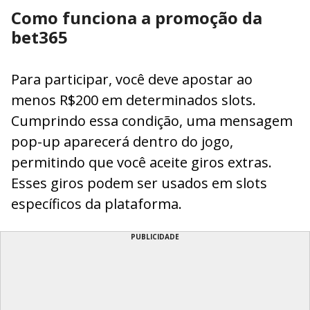
Como funciona a promoção da
bet365
Para participar, você deve apostar ao
menos R$200 em determinados slots.
Cumprindo essa condição, uma mensagem
pop-up aparecerá dentro do jogo,
permitindo que você aceite giros extras.
Esses giros podem ser usados em slots
específicos da plataforma.
PUBLICIDADE