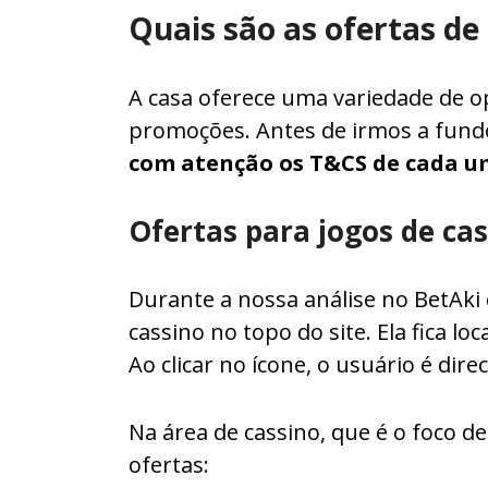
Quais são as ofertas de
A casa oferece uma variedade de 
promoções. Antes de irmos a fundo
com atenção os T&CS de cada uma
Ofertas para jogos de ca
Durante a nossa análise no BetAk
cassino no topo do site. Ela fica lo
Ao clicar no ícone, o usuário é di
Na área de cassino, que é o foco d
ofertas: