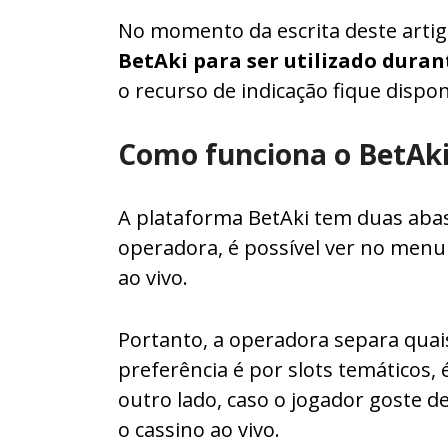
No momento da escrita deste arti
BetAki para ser utilizado duran
o recurso de indicação fique dispon
Como funciona o BetAki
A plataforma BetAki tem duas abas 
operadora, é possível ver no menu 
ao vivo.
Portanto, a operadora separa quais
preferência é por slots temáticos,
outro lado, caso o jogador goste de
o cassino ao vivo.