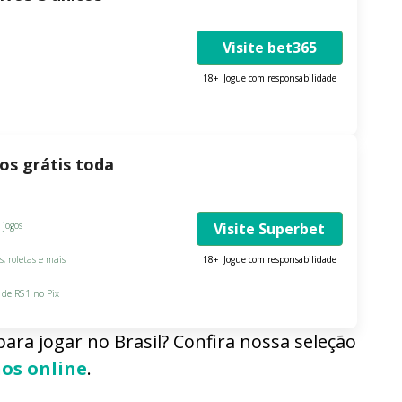
Visite bet365
18+ Jogue com responsabilidade
os grátis toda
 jogos
Visite Superbet
s, roletas e mais
18+ Jogue com responsabilidade
 de R$1 no Pix
ra jogar no Brasil? Confira nossa seleção
os online
.