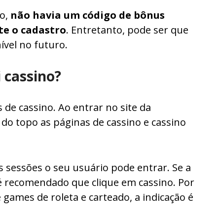
go,
não havia um código de bônus
te o cadastro
. Entretanto, pode ser que
ível no futuro.
 cassino?
de cassino. Ao entrar no site da
do topo as páginas de cassino e cassino
 sessões o seu usuário pode entrar. Se a
 é recomendado que clique em cassino. Por
 games de roleta e carteado, a indicação é