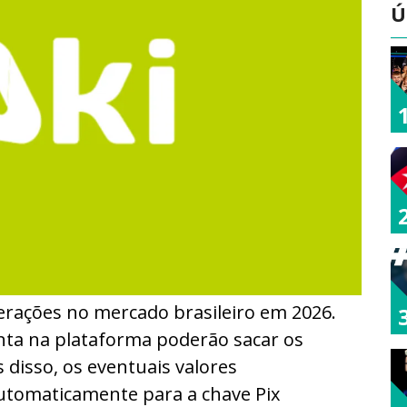
Ú
erações no mercado brasileiro em 2026.
nta na plataforma poderão sacar os
s disso, os eventuais valores
utomaticamente para a chave Pix