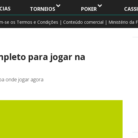
CIAS
TORNEIOS
POKER
CASS
am-se os Termos e Condições | Conteúdo comercial | Ministério da F
mpleto para jogar na
iba onde jogar agora