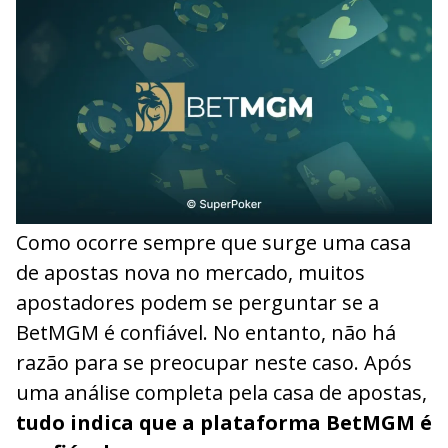
Como ocorre sempre que surge uma casa
de apostas nova no mercado, muitos
apostadores podem se perguntar se a
BetMGM é confiável. No entanto, não há
razão para se preocupar neste caso. Após
uma análise completa pela casa de apostas,
tudo indica que a plataforma BetMGM é