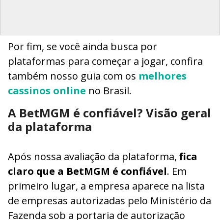
Por fim, se você ainda busca por
plataformas para começar a jogar, confira
também nosso guia com os
melhores
cassinos online
no Brasil.
A BetMGM é confiável? Visão geral
da plataforma
Após nossa avaliação da plataforma,
fica
claro que a BetMGM é confiável
. Em
primeiro lugar, a empresa aparece na lista
de empresas autorizadas pelo Ministério da
Fazenda sob a portaria de autorização