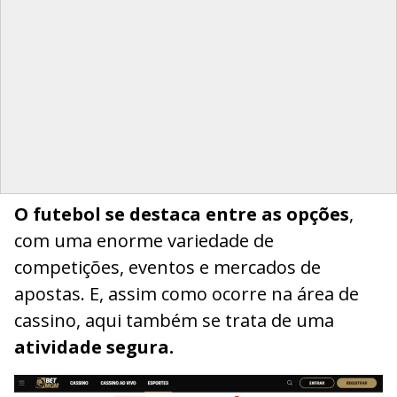
O futebol se destaca entre as opções
,
com uma enorme variedade de
competições, eventos e mercados de
apostas. E, assim como ocorre na área de
cassino, aqui também se trata de uma
atividade segura.