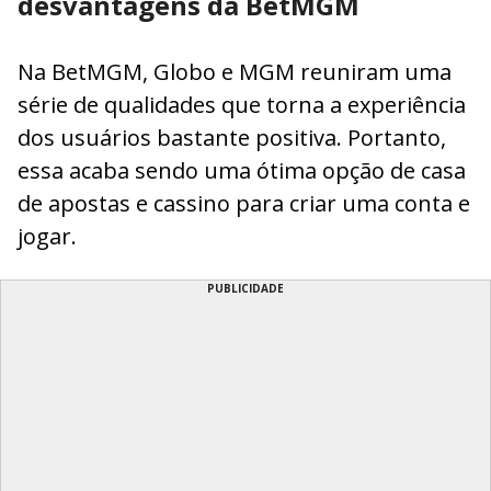
desvantagens da BetMGM
Na BetMGM, Globo e MGM reuniram uma
série de qualidades que torna a experiência
dos usuários bastante positiva. Portanto,
essa acaba sendo uma ótima opção de casa
de apostas e cassino para criar uma conta e
jogar.
PUBLICIDADE