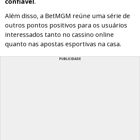
confiável
.
Além disso, a BetMGM reúne uma série de
outros pontos positivos para os usuários
interessados tanto no cassino online
quanto nas apostas esportivas na casa.
PUBLICIDADE