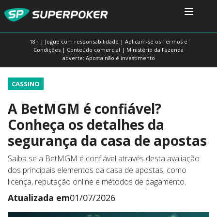
18+ | Jogue com responsabilidade | Aplicam-se os Termos e
Condições | Conteúdo comercial | Ministério da Fazenda
adverte: Aposta não é investimento
CASSINO
A BetMGM é confiável?
Conheça os detalhes da
segurança da casa de apostas
Saiba se a BetMGM é confiável através desta avaliação
dos principais elementos da casa de apostas, como
licença, reputação online e métodos de pagamento.
Atualizada em
01/07/2026