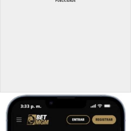
PUBLICIDADE