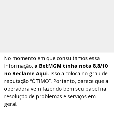
No momento em que consultamos essa
informação,
a BetMGM tinha nota 8,8/10
no Reclame Aqui
. Isso a coloca no grau de
reputação “ÓTIMO”. Portanto, parece que a
operadora vem fazendo bem seu papel na
resolução de problemas e serviços em
geral.