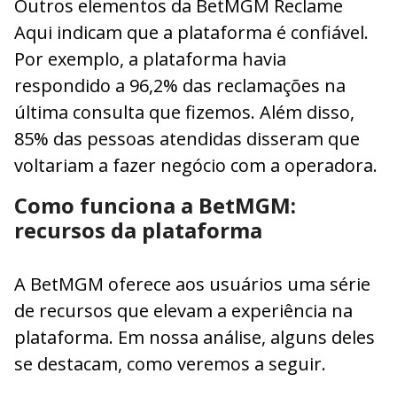
Outros elementos da BetMGM Reclame
Aqui indicam que a plataforma é confiável.
Por exemplo, a plataforma havia
respondido a 96,2% das reclamações na
última consulta que fizemos. Além disso,
85% das pessoas atendidas disseram que
voltariam a fazer negócio com a operadora.
Como funciona a BetMGM:
recursos da plataforma
A BetMGM oferece aos usuários uma série
de recursos que elevam a experiência na
plataforma. Em nossa análise, alguns deles
se destacam, como veremos a seguir.