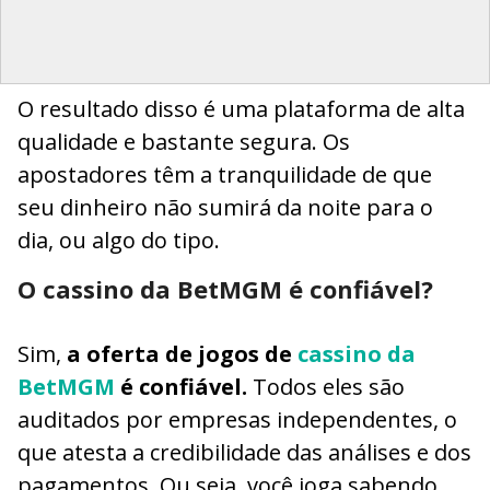
O resultado disso é uma plataforma de alta
qualidade e bastante segura. Os
apostadores têm a tranquilidade de que
seu dinheiro não sumirá da noite para o
dia, ou algo do tipo.
O cassino da BetMGM é confiável?
Sim,
a oferta de jogos de
cassino da
BetMGM
é confiável.
Todos eles são
auditados por empresas independentes, o
que atesta a credibilidade das análises e dos
pagamentos. Ou seja, você joga sabendo