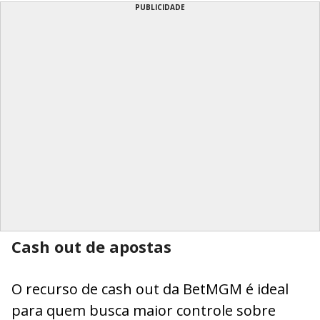
PUBLICIDADE
Cash out de apostas
O recurso de cash out da BetMGM é ideal
para quem busca maior controle sobre