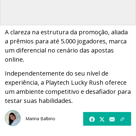
A clareza na estrutura da promoção, aliada
a prêmios para até 5.000 jogadores, marca
um diferencial no cenário das apostas
online.
Independentemente do seu nível de
experiência, a Playtech Lucky Rush oferece
um ambiente competitivo e desafiador para
testar suas habilidades.
Marina Balbino