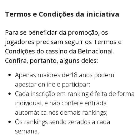
Termos e Condições da iniciativa
Para se beneficiar da promoção, os
jogadores precisam seguir os Termos e
Condições do cassino da Betnacional.
Confira, portanto, alguns deles:
Apenas maiores de 18 anos podem
apostar online e participar;
Cada inscrição em ranking é feita de forma
individual, e não confere entrada
automática nos demais rankings;
Os rankings sendo zerados a cada
semana.