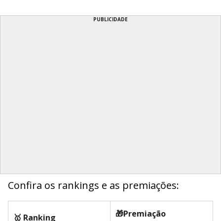
PUBLICIDADE
Confira os rankings e as premiações:
🎁
Premiação
🥇
Ranking