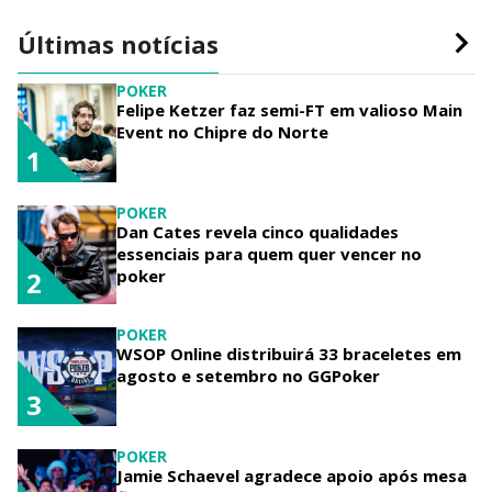
Últimas notícias
POKER
Felipe Ketzer faz semi-FT em valioso Main
Event no Chipre do Norte
1
POKER
Dan Cates revela cinco qualidades
essenciais para quem quer vencer no
poker
2
POKER
WSOP Online distribuirá 33 braceletes em
agosto e setembro no GGPoker
3
POKER
Jamie Schaevel agradece apoio após mesa