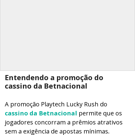
Entendendo a promoção do
cassino da Betnacional
A promoção Playtech Lucky Rush do
cassino da Betnacional
permite que os
jogadores concorram a prêmios atrativos
sem a exigência de apostas mínimas.