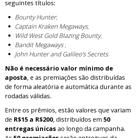
seguintes títulos:
Bounty Hunter
;
Captain Kraken Megaways
;
Wild West Gold Blazing Bounty
;
Bandit Megaways
;
John Hunter and Galileo’s Secrets
.
Não é necessário valor mínimo de
aposta
, e as premiações são distribuídas
de forma aleatória e automática durante as
rodadas válidas.
Entre os prêmios, estão valores que variam
de
R$15 a R$200
, distribuídos em
50
entregas únicas
ao longo da campanha.
As
50 premiações
serão entregues da