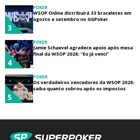
POKER
WSOP Online distribuirá 33 braceletes em
agosto e setembro no GGPoker
3
POKER
Jamie Schaevel agradece apoio após mesa
final da WSOP 2026: “Eu já venci”
4
POKER
Os verdadeiros vencedores da WSOP 2026:
saiba quanto sobrou após os impostos
5