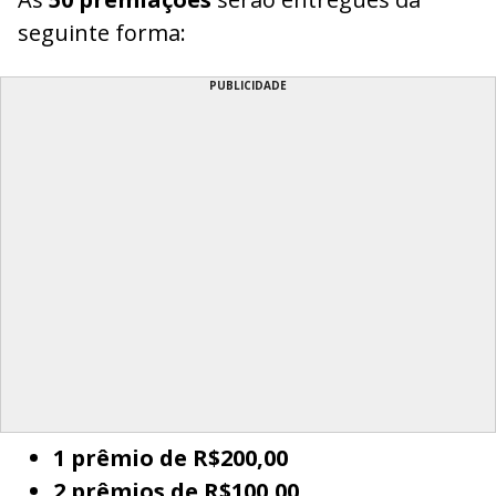
seguinte forma:
PUBLICIDADE
1 prêmio de R$200,00
2 prêmios de R$100,00