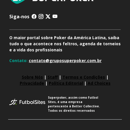
Siga-nos
O maior portal sobre Poker da América Latina, saiba
tudo o que acontece nos feltros, agenda de torneios
e a vida dos profissionais
Contato:
contato@gruposuperpoker.com.br
Sobre Nós
|
Staff
|
Termos e Condições
|
Privacidade
|
Política Editorial
|
Ad Choices
Superpoker, assim como Futbol
Sites, é uma empresa
pertencente à Better Collective.
Todos os direitos reservados