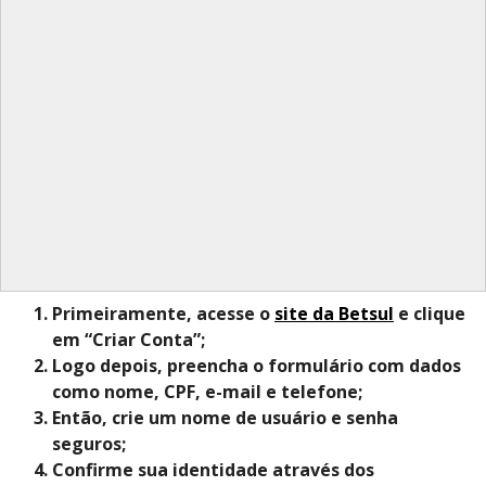
Primeiramente,
acesse o
site da Betsul
e clique
em “Criar Conta”;
Logo depois,
preencha o formulário
com dados
como nome, CPF, e-mail e telefone;
Então,
crie um nome de usuário e senha
seguros
;
Confirme sua identidade
através dos