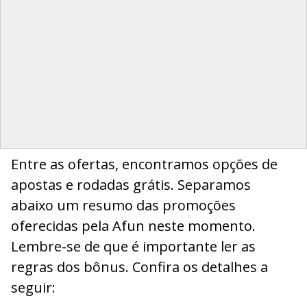
Entre as ofertas, encontramos opções de
apostas e rodadas grátis. Separamos
abaixo um resumo das promoções
oferecidas pela Afun neste momento.
Lembre-se de que é importante ler as
regras dos bônus. Confira os detalhes a
seguir: