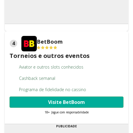
BetBoom
4
Torneios e outros eventos
Aviator e outros slots conhecidos
Cashback semanal
Programa de fidelidade no cassino
Visite BetBoom
18+ Jogue com responsabilidade
PUBLICIDADE