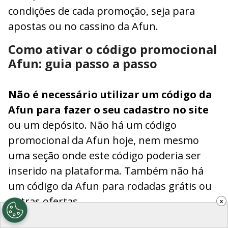
condições de cada promoção, seja para
apostas ou no cassino da Afun.
Como ativar o código promocional
Afun: guia passo a passo
Não é necessário utilizar um código da
Afun para fazer o seu cadastro no site
ou um depósito. Não há um código
promocional da Afun hoje, nem mesmo
uma seção onde este código poderia ser
inserido na plataforma. Também não há
um código da Afun para rodadas grátis ou
outras ofertas.
x
PUBLICIDADE