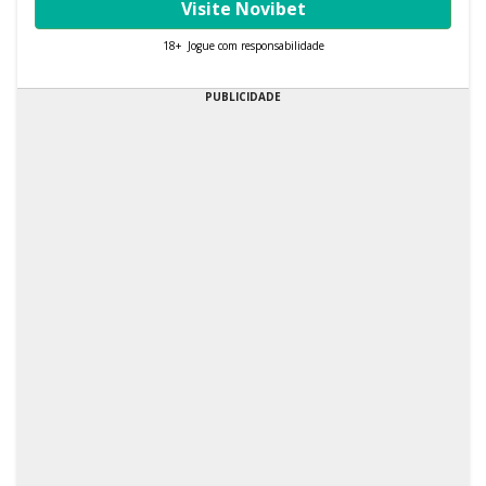
Visite Novibet
18+ Jogue com responsabilidade
PUBLICIDADE