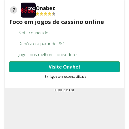
Onabet
7
Foco em jogos de cassino online
Slots conhecidos
Depósito a partir de R$1
Jogos dos melhores provedores
Visite Onabet
18+ Jogue com responsabilidade
PUBLICIDADE