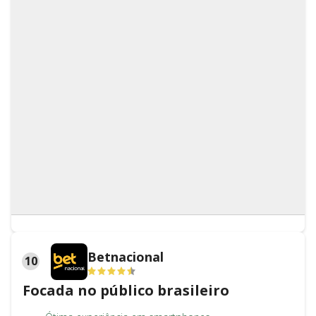
Betnacional
10
Focada no público brasileiro