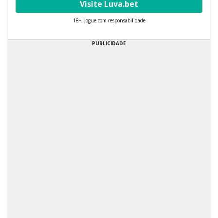
Visite Luva.bet
18+ Jogue com responsabilidade
PUBLICIDADE