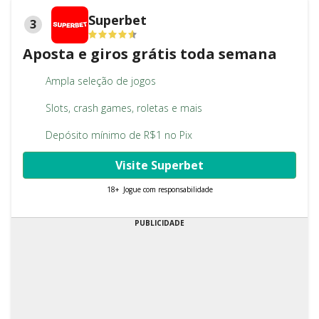
Superbet
3
Aposta e giros grátis toda semana
Ampla seleção de jogos
Slots, crash games, roletas e mais
Depósito mínimo de R$1 no Pix
Visite Superbet
18+ Jogue com responsabilidade
PUBLICIDADE