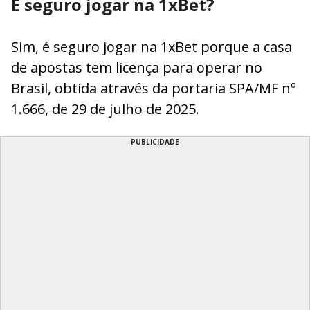
É seguro jogar na 1xBet?
Sim, é seguro jogar na 1xBet porque a casa
de apostas tem licença para operar no
Brasil, obtida através da portaria SPA/MF nº
1.666, de 29 de julho de 2025.
PUBLICIDADE