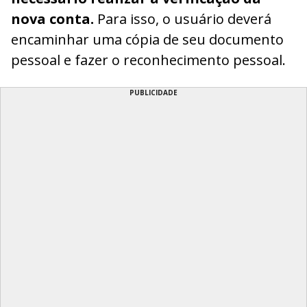
nova conta.
Para isso, o usuário deverá
encaminhar uma cópia de seu documento
pessoal e fazer o reconhecimento pessoal.
PUBLICIDADE