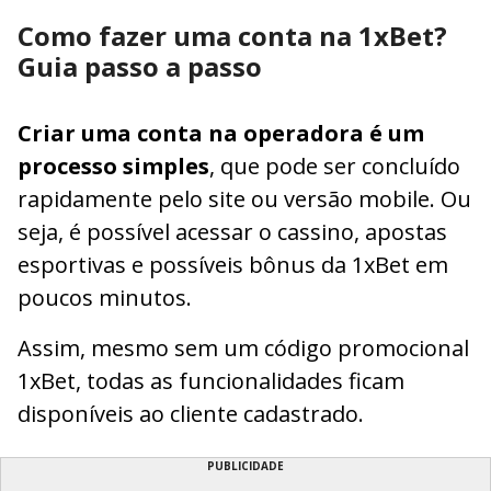
Como fazer uma conta na 1xBet?
Guia passo a passo
Criar uma conta na operadora é um
processo simples
, que pode ser concluído
rapidamente pelo site ou versão mobile. Ou
seja, é possível acessar o cassino, apostas
esportivas e possíveis bônus da 1xBet em
poucos minutos.
Assim, mesmo sem um código promocional
1xBet, todas as funcionalidades ficam
disponíveis ao cliente cadastrado.
PUBLICIDADE