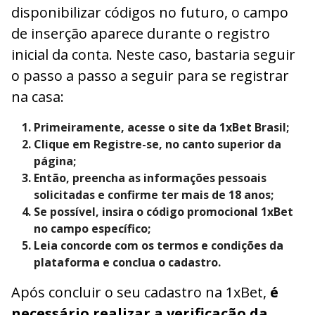
disponibilizar códigos no futuro, o campo
de inserção aparece durante o registro
inicial da conta. Neste caso, bastaria seguir
o passo a passo a seguir para se registrar
na casa:
Primeiramente, acesse o site da 1xBet Brasil;
Clique em
Registre-se
, no canto superior da
página;
Então, preencha as informações pessoais
solicitadas e confirme ter mais de 18 anos;
Se possível, insira o código promocional 1xBet
no campo específico;
Leia concorde com os termos e condições da
plataforma e conclua o cadastro.
Após concluir o seu cadastro na 1xBet,
é
necessário realizar a verificação da