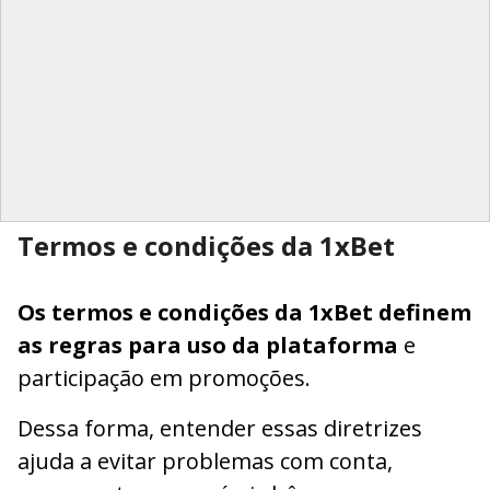
Termos e condições da 1xBet
Os termos e condições da 1xBet definem
as regras para uso da plataforma
e
participação em promoções.
Dessa forma, entender essas diretrizes
ajuda a evitar problemas com conta,