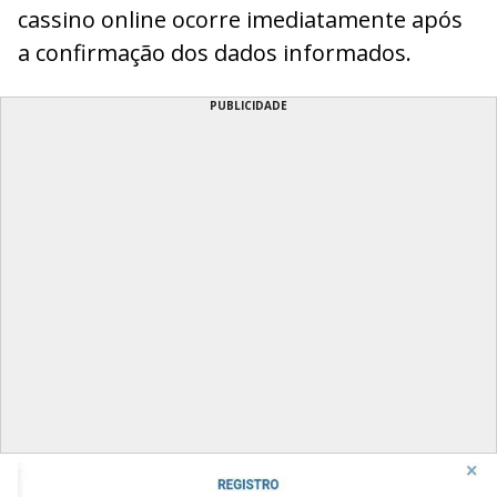
cassino online ocorre imediatamente após
a confirmação dos dados informados.
PUBLICIDADE