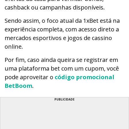
cashback ou campanhas disponíveis.
Sendo assim, o foco atual da 1xBet está na
experiência completa, com acesso direto a
mercados esportivos e jogos de cassino
online.
Por fim, caso ainda queira se registrar em
uma plataforma bet com um cupom, você
pode aproveitar o
código promocional
BetBoom
.
PUBLICIDADE