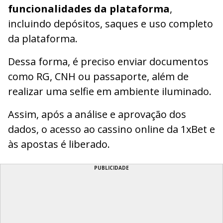
funcionalidades da plataforma
,
incluindo depósitos, saques e uso completo
da plataforma.
Dessa forma, é preciso enviar documentos
como RG, CNH ou passaporte, além de
realizar uma selfie em ambiente iluminado.
Assim, após a análise e aprovação dos
dados, o acesso ao cassino online da 1xBet e
às apostas é liberado.
PUBLICIDADE