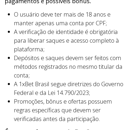
pagamentos e possíveis bônus.
O usuário deve ter mais de 18 anos e
manter apenas uma conta por CPF;
A verificação de identidade é obrigatória
para liberar saques e acesso completo à
plataforma;
Depósitos e saques devem ser feitos com
métodos registrados no mesmo titular da
conta;
A 1xBet Brasil segue diretrizes do Governo
Federal e da Lei 14.790/2023;
Promoções, bônus e ofertas possuem
regras específicas que devem ser
verificadas antes da participação.