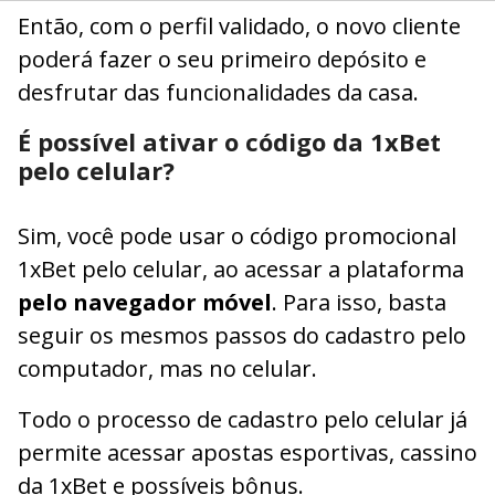
Então, com o perfil validado, o novo cliente
poderá fazer o seu primeiro depósito e
desfrutar das funcionalidades da casa.
É possível ativar o código da 1xBet
pelo celular?
Sim, você pode usar o código promocional
1xBet pelo celular, ao acessar a plataforma
pelo navegador móvel
. Para isso, basta
seguir os mesmos passos do cadastro pelo
computador, mas no celular.
Todo o processo de cadastro pelo celular já
permite acessar apostas esportivas, cassino
da 1xBet e possíveis bônus.