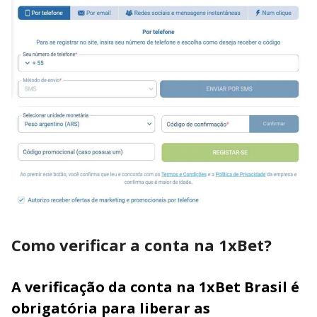
Como verificar a conta na 1xBet?
A verificação da conta na 1xBet Brasil é
obrigatória para liberar as