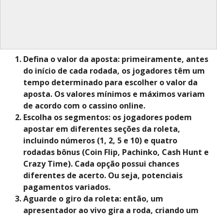
Defina o valor da aposta:
primeiramente, antes
do início de cada rodada, os jogadores têm um
tempo determinado para escolher o valor da
aposta. Os valores mínimos e máximos variam
de acordo com o cassino online.
Escolha os segmentos
: os jogadores podem
apostar em diferentes seções da roleta,
incluindo números (1, 2, 5 e 10) e quatro
rodadas bônus (Coin Flip, Pachinko, Cash Hunt e
Crazy Time). Cada opção possui chances
diferentes de acerto. Ou seja, potenciais
pagamentos variados.
Aguarde o giro da roleta
: então, um
apresentador ao vivo gira a roda, criando um