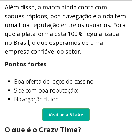
Além disso, a marca ainda conta com
saques rápidos, boa navegação e ainda tem
uma boa reputação entre os usuários. Fora
que a plataforma está 100% regularizada
no Brasil, o que esperamos de uma
empresa confiável do setor.
Pontos fortes
Boa oferta de jogos de cassino:
Site com boa reputação;
Navegação fluida.
Visitar a Stake
O que é o Crazy Time?