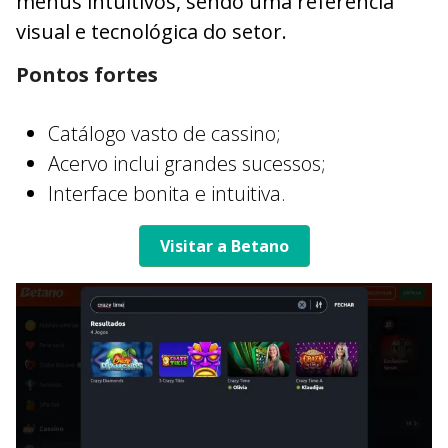
menus intuitivos, sendo uma referência
visual e tecnológica do setor.
Pontos fortes
Catálogo vasto de cassino;
Acervo inclui grandes sucessos;
Interface bonita e intuitiva.
Visitar a Betano