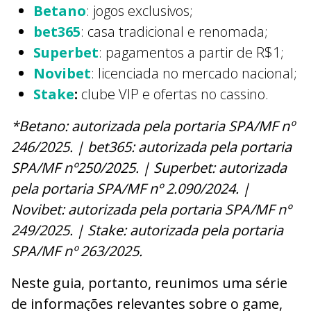
Betano
: jogos exclusivos;
bet365
: casa tradicional e renomada;
Superbet
: pagamentos a partir de R$1;
Novibet
: licenciada no mercado nacional;
Stake
:
clube VIP e ofertas no cassino.
*Betano: autorizada pela portaria SPA/MF nº
246/2025. | bet365: autorizada pela portaria
SPA/MF nº250/2025. | Superbet: autorizada
pela portaria SPA/MF nº 2.090/2024. |
Novibet: autorizada pela portaria SPA/MF nº
249/2025. | Stake: autorizada pela portaria
SPA/MF nº 263/2025.
Neste guia, portanto, reunimos uma série
de informações relevantes sobre o game,