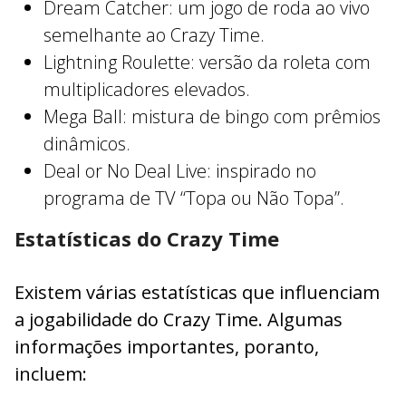
Dream Catcher: um jogo de roda ao vivo
semelhante ao Crazy Time.
Lightning Roulette: versão da roleta com
multiplicadores elevados.
Mega Ball: mistura de bingo com prêmios
dinâmicos.
Deal or No Deal Live: inspirado no
programa de TV “Topa ou Não Topa”.
Estatísticas do Crazy Time
Existem várias estatísticas que influenciam
a jogabilidade do Crazy Time. Algumas
informações importantes, poranto,
incluem: