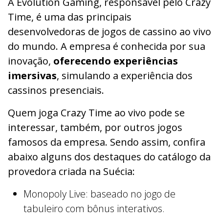
A Evolution Gaming, responsável pelo Crazy
Time, é uma das principais
desenvolvedoras de jogos de cassino ao vivo
do mundo. A empresa é conhecida por sua
inovação,
oferecendo experiências
imersivas
, simulando a experiência dos
cassinos presenciais.
Quem joga Crazy Time ao vivo pode se
interessar, também, por outros jogos
famosos da empresa. Sendo assim, confira
abaixo alguns dos destaques do catálogo da
provedora criada na Suécia:
Monopoly Live: baseado no jogo de
tabuleiro com bônus interativos.