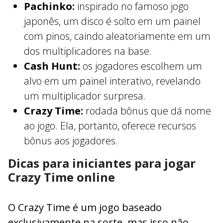
Pachinko:
inspirado no famoso jogo
japonês, um disco é solto em um painel
com pinos, caindo aleatoriamente em um
dos multiplicadores na base.
Cash Hunt:
os jogadores escolhem um
alvo em um painel interativo, revelando
um multiplicador surpresa.
Crazy Time:
rodada bônus que dá nome
ao jogo. Ela, portanto, oferece recursos
bônus aos jogadores.
Dicas para iniciantes para jogar
Crazy Time online
O Crazy Time é um jogo baseado
exclusivamente na sorte, mas isso não