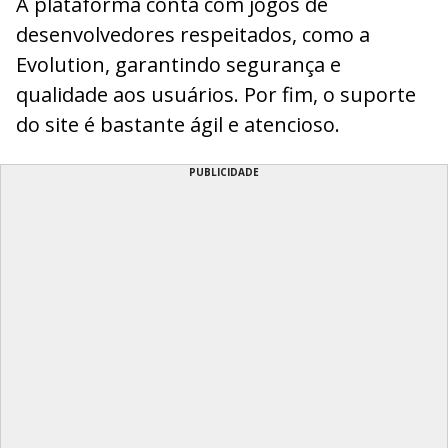
A plataforma conta com jogos de
desenvolvedores respeitados, como a
Evolution, garantindo segurança e
qualidade aos usuários. Por fim, o suporte
do site é bastante ágil e atencioso.
PUBLICIDADE