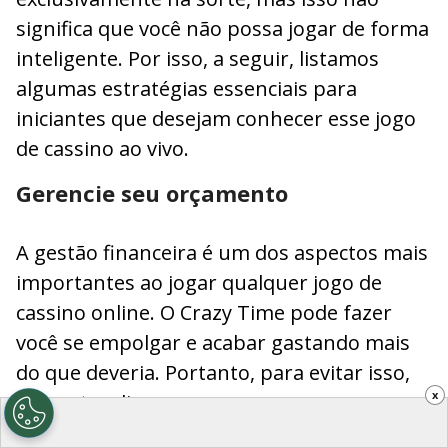
significa que você não possa jogar de forma
inteligente. Por isso, a seguir, listamos
algumas estratégias essenciais para
iniciantes que desejam conhecer esse jogo
de cassino ao vivo.
Gerencie seu orçamento
A gestão financeira é um dos aspectos mais
importantes ao jogar qualquer jogo de
cassino online. O Crazy Time pode fazer
você se empolgar e acabar gastando mais
do que deveria. Portanto, para evitar isso,
x
siga estas dicas: