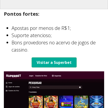
Pontos fortes:
Apostas por menos de R$1;
Suporte atencioso;
Bons provedores no acervo de jogos de
cassino.
Visitar a Superbet