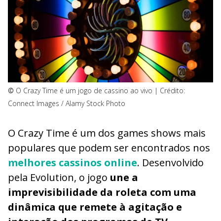
©
O Crazy Time é um jogo de cassino ao vivo | Crédito:
Connect Images / Alamy Stock Photo
O Crazy Time é um dos games shows mais
populares que podem ser encontrados nos
melhores cassinos online
. Desenvolvido
pela Evolution, o jogo
une a
imprevisibilidade da roleta com uma
dinâmica que remete à agitação e