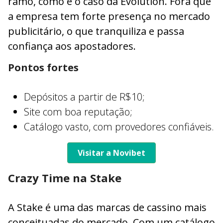
ramo, como é o caso da Evolution. Fora que
a empresa tem forte presença no mercado
publicitário, o que tranquiliza e passa
confiança aos apostadores.
Pontos fortes
Depósitos a partir de R$10;
Site com boa reputação;
Catálogo vasto, com provedores confiáveis.
Visitar a Novibet
Crazy Time na Stake
A Stake é uma das marcas de cassino mais
conceituadas do mercado. Com um catálogo