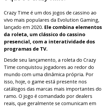
Crazy Time é um dos jogos de cassino ao
vivo mais populares da Evolution Gaming,
lançado em 2020.
Ele combina elementos
da roleta, um clássico do cassino
presencial, com a interatividade dos
programas de TV.
Desde seu lançamento, a roleta do Crazy
Time conquistou jogadores ao redor do
mundo com uma dinâmica própria. Por
isso, hoje, o game está presente nos
catálogos das marcas mais importantes do
ramo. O jogo é comandado por dealers
reais, que geralmente se comunicam em