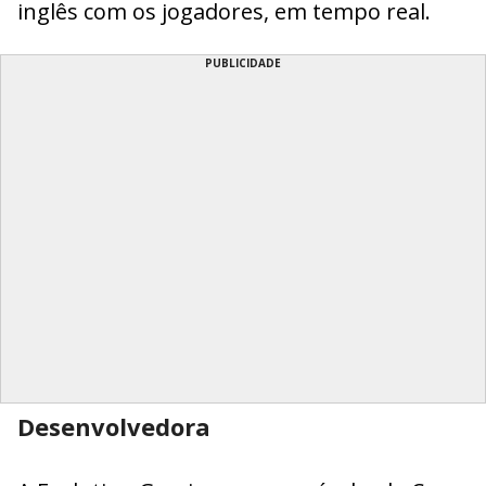
inglês com os jogadores, em tempo real.
PUBLICIDADE
Desenvolvedora