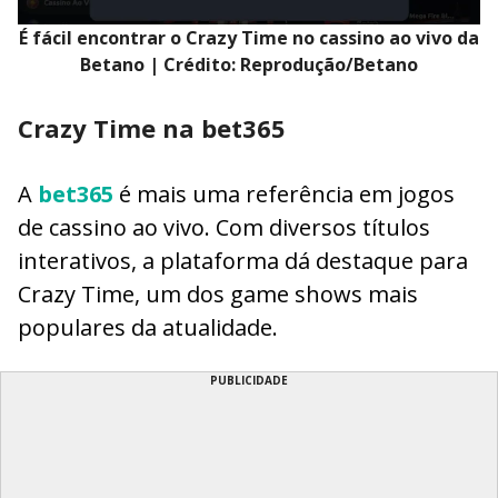
É fácil encontrar o Crazy Time no cassino ao vivo da
Betano | Crédito: Reprodução/Betano
Crazy Time na bet365
A
bet365
é mais uma referência em jogos
de cassino ao vivo. Com diversos títulos
interativos, a plataforma dá destaque para
Crazy Time, um dos game shows mais
populares da atualidade.
PUBLICIDADE