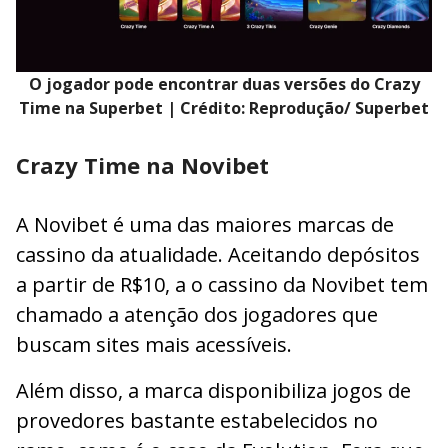
O jogador pode encontrar duas versões do Crazy
Time na Superbet | Crédito: Reprodução/ Superbet
Crazy Time na Novibet
A Novibet é uma das maiores marcas de
cassino da atualidade. Aceitando depósitos
a partir de R$10, a o cassino da Novibet tem
chamado a atenção dos jogadores que
buscam sites mais acessíveis.
Além disso, a marca disponibiliza jogos de
provedores bastante estabelecidos no