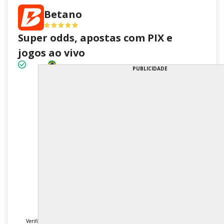
Betano
Super odds, apostas com PIX e
jogos ao vivo
PUBLICIDADE
Verificado
Válido