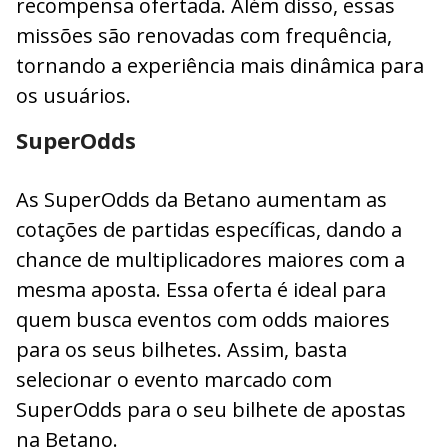
recompensa ofertada. Além disso, essas
missões são renovadas com frequência,
tornando a experiência mais dinâmica para
os usuários.
SuperOdds
As SuperOdds da Betano aumentam as
cotações de partidas específicas, dando a
chance de multiplicadores maiores com a
mesma aposta. Essa oferta é ideal para
quem busca eventos com odds maiores
para os seus bilhetes. Assim, basta
selecionar o evento marcado com
SuperOdds para o seu bilhete de apostas
na Betano.