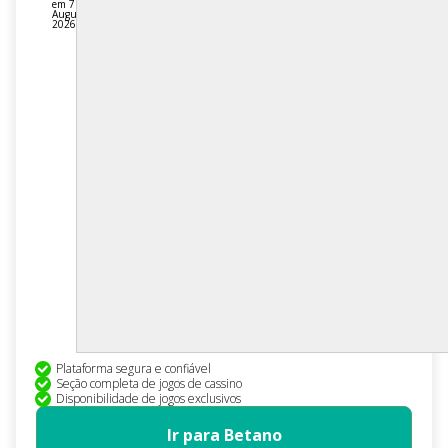
em 7 de
no
August,
Brasil
2026
Plataforma segura e confiável
Seção completa de jogos de cassino
Disponibilidade de jogos exclusivos
Ir para Betano