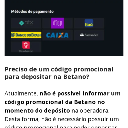
Preciso de um código promocional
para depositar na Betano?
Atualmente,
não é possível informar um
código promocional da Betano no
momento do depósito
na operadora.
Desta forma, não é necessário possuir um
código promocional para poder depositar