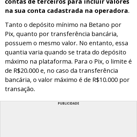
contas de terceiros para incluir valores
na sua conta cadastrada na operadora
.
Tanto o depósito mínimo na Betano por
Pix, quanto por transferência bancária,
possuem o mesmo valor. No entanto, essa
quantia varia quando se trata do depósito
máximo na plataforma. Para o Pix, o limite é
de R$20.000 e, no caso da transferência
bancária, o valor máximo é de R$10.000 por
transação.
PUBLICIDADE