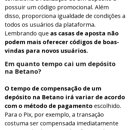
possuir um código promocional. Além
disso, proporciona igualdade de condições a
todos os usuários da plataforma.
Lembrando que
as casas de aposta não
podem mais oferecer códigos de boas-
vindas para novos usuários.
Em quanto tempo cai um depósito
na Betano?
O tempo de compensação de um
depósito na Betano irá variar de acordo
com o método de pagamento
escolhido.
Para o Pix, por exemplo, a transação
costuma ser compensada imediatamente