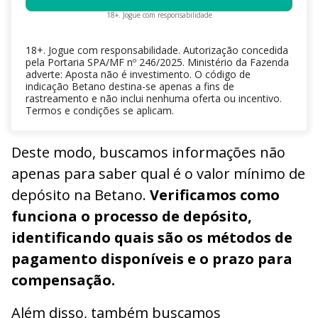
18+. Jogue com responsabilidade
18+. Jogue com responsabilidade. Autorização concedida
pela Portaria SPA/MF nº 246/2025. Ministério da Fazenda
adverte: Aposta não é investimento. O código de
indicação Betano destina-se apenas a fins de
rastreamento e não inclui nenhuma oferta ou incentivo.
Termos e condições se aplicam.
Deste modo, buscamos informações não
apenas para saber qual é o valor mínimo de
depósito na Betano.
Verificamos como
funciona o processo de depósito,
identificando quais são os métodos de
pagamento disponíveis e o prazo para
compensação.
Além disso, também buscamos