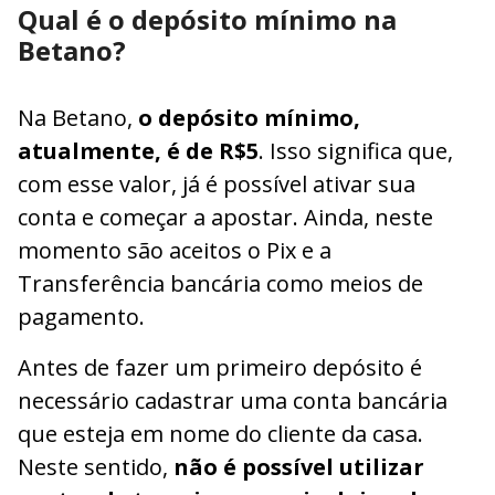
Qual é o depósito mínimo na
Betano?
Na Betano,
o depósito mínimo,
atualmente, é de R$5
. Isso significa que,
com esse valor, já é possível ativar sua
conta e começar a apostar. Ainda, neste
momento são aceitos o Pix e a
Transferência bancária como meios de
pagamento.
Antes de fazer um primeiro depósito é
necessário cadastrar uma conta bancária
que esteja em nome do cliente da casa.
Neste sentido,
não é possível utilizar