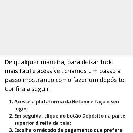
De qualquer maneira, para deixar tudo
mais fácil e acessível, criamos um passo a
passo mostrando como fazer um depósito.
Confira a seguir:
Acesse a plataforma da Betano e faça o seu
login;
Em seguida, clique no botão
Depósito
na parte
superior direita da tela;
Escolha o método de pagamento que prefere