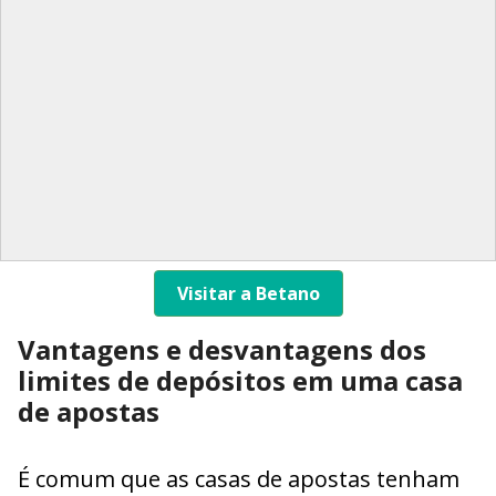
Visitar a Betano
Vantagens e desvantagens dos
limites de depósitos em uma casa
de apostas
É comum que as casas de apostas tenham