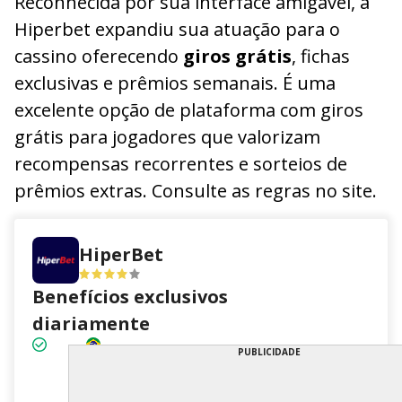
Reconhecida por sua interface amigável, a
Hiperbet expandiu sua atuação para o
cassino oferecendo
giros grátis
, fichas
exclusivas e prêmios semanais. É uma
excelente opção de plataforma com giros
grátis para jogadores que valorizam
recompensas recorrentes e sorteios de
prêmios extras. Consulte as regras no site.
HiperBet
Benefícios exclusivos
diariamente
PUBLICIDADE