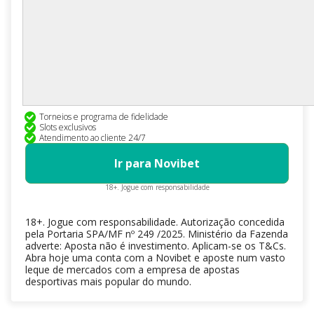
Torneios e programa de fidelidade
Slots exclusivos
Atendimento ao cliente 24/7
Ir para Novibet
18+. Jogue com responsabilidade
18+. Jogue com responsabilidade. Autorização concedida
pela Portaria SPA/MF nº 249 /2025. Ministério da Fazenda
adverte: Aposta não é investimento. Aplicam-se os T&Cs.
Abra hoje uma conta com a Novibet e aposte num vasto
leque de mercados com a empresa de apostas
desportivas mais popular do mundo.