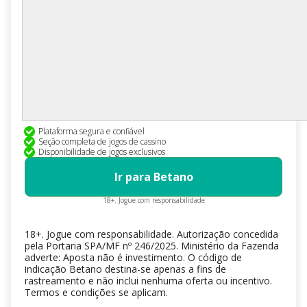
em 8 de
no
August,
Bra
2026
Plataforma segura e confiável
Seção completa de jogos de cassino
Disponibilidade de jogos exclusivos
Ir para Betano
18+. Jogue com responsabilidade
18+. Jogue com responsabilidade. Autorização concedida
pela Portaria SPA/MF nº 246/2025. Ministério da Fazenda
adverte: Aposta não é investimento. O código de
indicação Betano destina-se apenas a fins de
rastreamento e não inclui nenhuma oferta ou incentivo.
Termos e condições se aplicam.