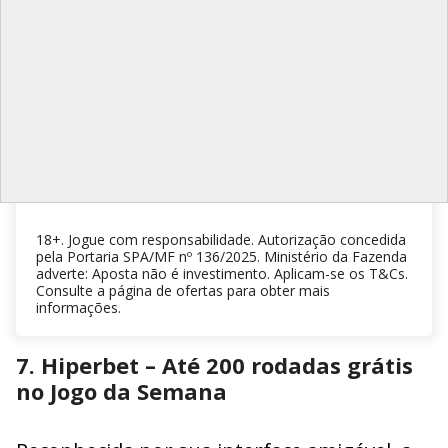
18+. Jogue com responsabilidade. Autorização concedida
pela Portaria SPA/MF nº 136/2025. Ministério da Fazenda
adverte: Aposta não é investimento. Aplicam-se os T&Cs.
Consulte a página de ofertas para obter mais
informações.
7. Hiperbet – Até 200 rodadas grátis
no Jogo da Semana