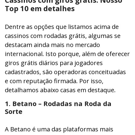
Top 10 em detalhes
Dentre as opções que listamos acima de
cassinos com rodadas grátis, algumas se
destacam ainda mais no mercado
internacional. Isto porque, além de oferecer
giros grátis diários para jogadores
cadastrados, são operadoras conceituadas
e com reputação firmada. Por isso,
detalhamos abaixo casas em destaque.
1. Betano – Rodadas na Roda da
Sorte
A Betano é uma das plataformas mais