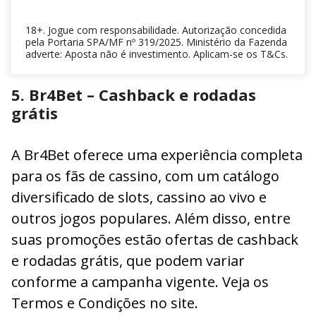
18+. Jogue com responsabilidade. Autorização concedida
pela Portaria SPA/MF nº 319/2025. Ministério da Fazenda
adverte: Aposta não é investimento. Aplicam-se os T&Cs.
5. Br4Bet – Cashback e rodadas
grátis
A Br4Bet oferece uma experiência completa
para os fãs de cassino, com um catálogo
diversificado de slots, cassino ao vivo e
outros jogos populares. Além disso, entre
suas promoções estão ofertas de cashback
e rodadas grátis, que podem variar
conforme a campanha vigente. Veja os
Termos e Condições no site.