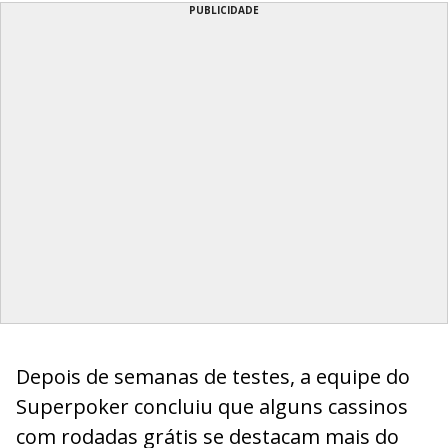
PUBLICIDADE
Depois de semanas de testes, a equipe do
Superpoker concluiu que alguns cassinos
com rodadas grátis se destacam mais do