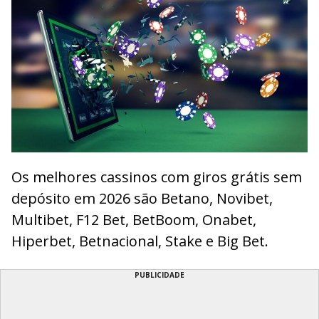
Os melhores cassinos com giros grátis sem
depósito em 2026 são Betano, Novibet,
Multibet, F12 Bet, BetBoom, Onabet,
Hiperbet, Betnacional, Stake e Big Bet.
PUBLICIDADE