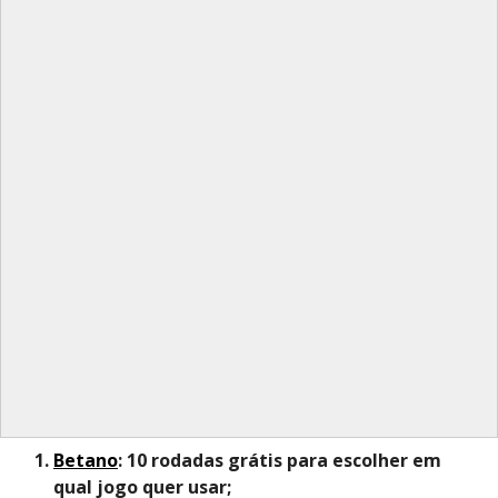
Betano
:
10 rodadas grátis para escolher em
qual jogo quer usar;