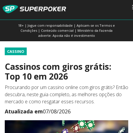
18+ | Jogue com responsabilidade | Aplicam-se os Termos e
Condições | Conteúdo comercial | Ministério da Fazenda
adverte: Aposta não é investimento
CASSINO
Cassinos com giros grátis:
Top 10 em 2026
Procurando por um cassino online com giros grátis? Então
descubra, neste guia completo, as melhores opções do
mercado e como resgatar esses recursos.
Atualizada em
07/08/2026