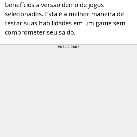
benefícios a versão demo de jogos
selecionados. Esta é a melhor maneira de
testar suas habilidades em um game sem
comprometer seu saldo.
PUBLICIDADE