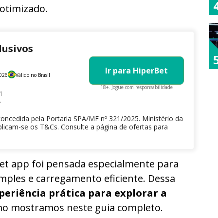
otimizado.
lusivos
Ir para HiperBet
2026
Válido no Brasil
18+. Jogue com responsabilidade
$1
s
oncedida pela Portaria SPA/MF nº 321/2025. Ministério da
plicam-se os T&Cs. Consulte a página de ofertas para
et app foi pensada especialmente para
mples e carregamento eficiente. Dessa
periência prática para explorar a
mo mostramos neste guia completo.