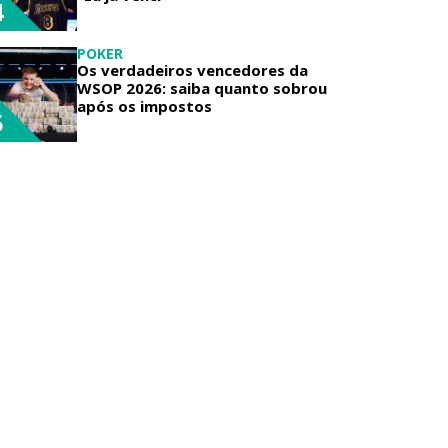
4
POKER
Os verdadeiros vencedores da
WSOP 2026: saiba quanto sobrou
após os impostos
5