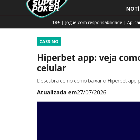
NOTÍ
18+ | Jogue com responsabilidade | Aplic
CASSINO
Hiperbet app: veja como
celular
Descubra como como baixar o Hiperbet app par
Atualizada em
27/07/2026