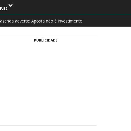
INO
azenda adverte: Aposta não é investimento
PUBLICIDADE