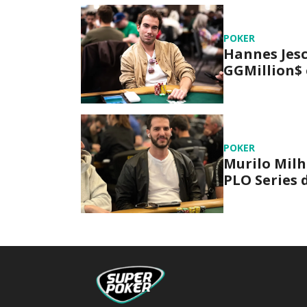
POKER
Hannes Jesc
GGMillion$ 
POKER
Murilo Milh
PLO Series