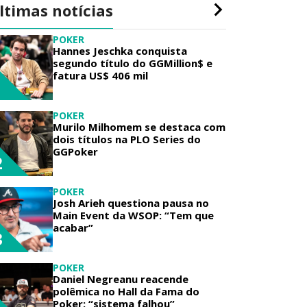
ltimas notícias
POKER
Hannes Jeschka conquista
segundo título do GGMillion$ e
fatura US$ 406 mil
1
POKER
Murilo Milhomem se destaca com
dois títulos na PLO Series do
GGPoker
2
POKER
Josh Arieh questiona pausa no
Main Event da WSOP: “Tem que
acabar”
3
POKER
Daniel Negreanu reacende
polêmica no Hall da Fama do
Poker: “sistema falhou”