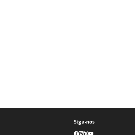
Siga-nos