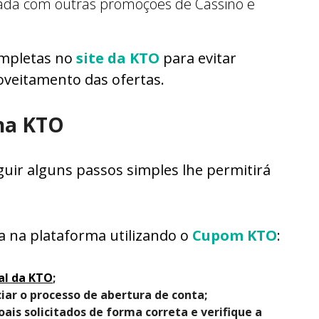
nada com outras promoções de Cassino e
completas no
site da KTO
para evitar
oveitamento das ofertas.
 na KTO
guir alguns passos simples lhe permitirá
a na plataforma utilizando o
Cupom KTO
:
ial da KTO
;
ciar o processo de abertura de conta;
ais solicitados de forma correta e verifique a