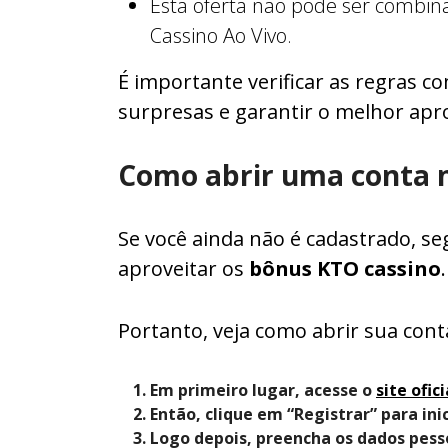
Esta oferta não pode ser combi
Cassino Ao Vivo.
É importante verificar as regras 
surpresas e garantir o melhor apr
Como abrir uma conta
Se você ainda não é cadastrado, se
aproveitar os
bônus KTO cassino
.
Portanto, veja como abrir sua cont
Em primeiro lugar, acesse o
site ofic
Então, clique em “Registrar” para ini
Logo depois, preencha os dados pesso