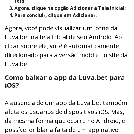
tela;
Agora, clique na opção
Adicionar à Tela Inicial
;
Para concluir, clique em
Adicionar
.
Agora, você pode visualizar um ícone da
Luva.bet na tela inicial de seu Android. Ao
clicar sobre ele, você é automaticamente
direcionado para a versão mobile do site da
Luva.bet.
Como baixar o app da Luva.bet para
iOS?
A ausência de um app da Luva.bet também
afeta os usuários de dispositivos iOS. Mas,
da mesma forma que ocorre no Android, é
possível driblar a falta de um app nativo