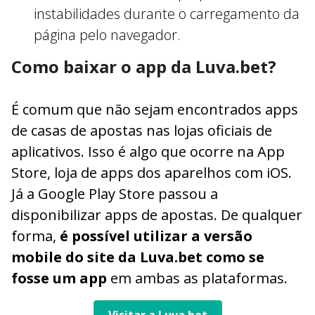
instabilidades durante o carregamento da
página pelo navegador.
Como baixar o app da Luva.bet?
É comum que não sejam encontrados apps
de casas de apostas nas lojas oficiais de
aplicativos. Isso é algo que ocorre na App
Store, loja de apps dos aparelhos com iOS.
Já a Google Play Store passou a
disponibilizar apps de apostas. De qualquer
forma,
é possível utilizar a versão
mobile do site da Luva.bet como se
fosse um app
em ambas as plataformas.