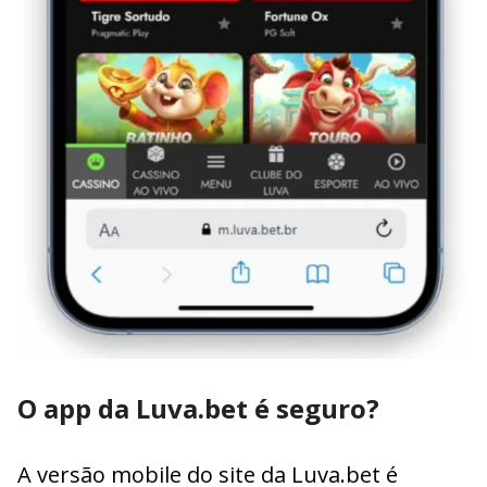
O app da Luva.bet é seguro?
A versão mobile do site da Luva.bet é