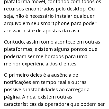
plataforma móvel, contando com todos os
recursos encontrados pelo desktop. Ou
seja, não é necessário instalar qualquer
arquivo em seu smartphone para poder
acessar o site de apostas da casa.
Contudo, assim como acontece em outras
plataformas, existem alguns pontos que
poderiam ser melhorados para uma
melhor experiência dos clientes.
O primeiro deles é a ausência de
notificações em tempo real e outras
possíveis instabilidades ao carregar a
página. Ainda, existem outras
características da operadora que podem ser