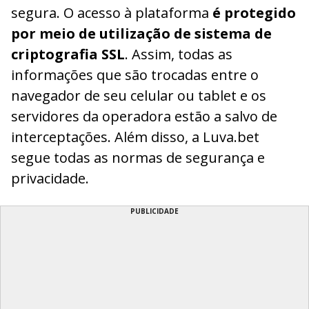
segura. O acesso à plataforma
é protegido
por meio de utilização de sistema de
criptografia SSL
. Assim, todas as
informações que são trocadas entre o
navegador de seu celular ou tablet e os
servidores da operadora estão a salvo de
interceptações. Além disso, a Luva.bet
segue todas as normas de segurança e
privacidade.
PUBLICIDADE