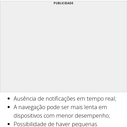
PUBLICIDADE
Ausência de notificações em tempo real;
A navegação pode ser mais lenta em
dispositivos com menor desempenho;
Possibilidade de haver pequenas