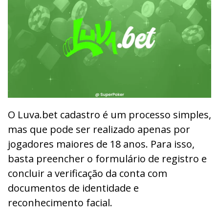
O Luva.bet cadastro é um processo simples,
mas que pode ser realizado apenas por
jogadores maiores de 18 anos. Para isso,
basta preencher o formulário de registro e
concluir a verificação da conta com
documentos de identidade e
reconhecimento facial.