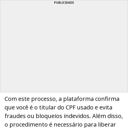
PUBLICIDADE
Com este processo, a plataforma confirma
que você é o titular do CPF usado e evita
fraudes ou bloqueios indevidos. Além disso,
o procedimento é necessário para liberar