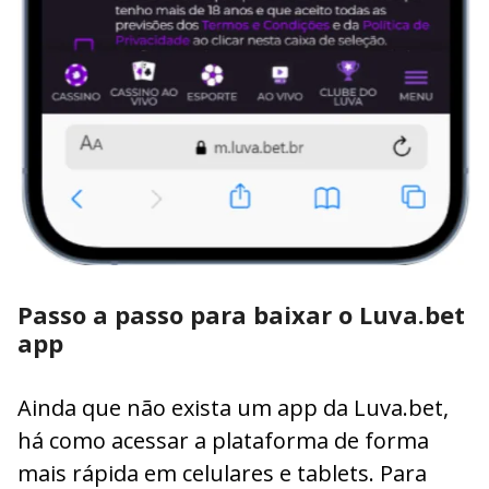
Passo a passo para baixar o Luva.bet
app
Ainda que não exista um app da Luva.bet,
há como acessar a plataforma de forma
mais rápida em celulares e tablets. Para