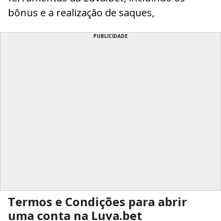
bônus e a realização de saques,
PUBLICIDADE
Termos e Condições para abrir
uma conta na Luva.bet