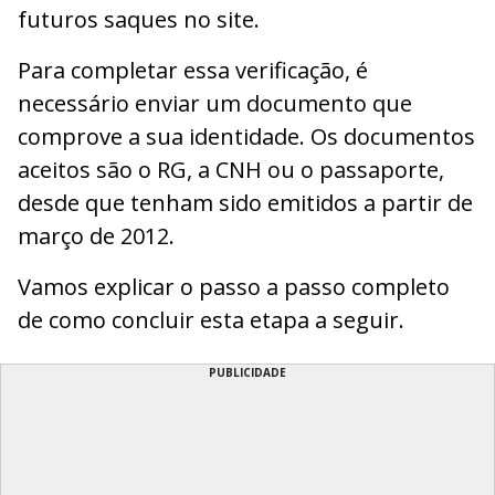
futuros saques no site.
Para completar essa verificação, é
necessário enviar um documento que
comprove a sua identidade. Os documentos
aceitos são o RG, a CNH ou o passaporte,
desde que tenham sido emitidos a partir de
março de 2012.
Vamos explicar o passo a passo completo
de como concluir esta etapa a seguir.
PUBLICIDADE