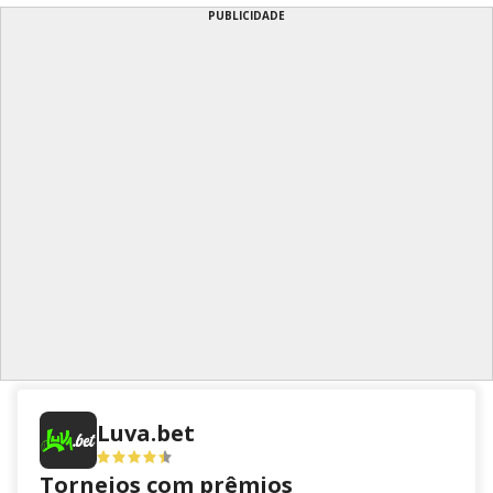
PUBLICIDADE
Luva.bet
Torneios com prêmios