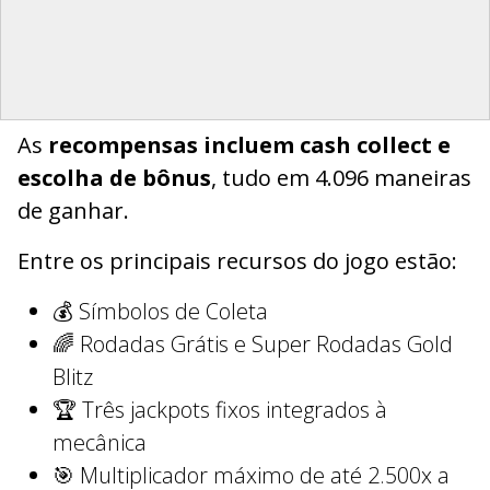
As
recompensas incluem cash collect e
escolha de bônus
, tudo em 4.096 maneiras
de ganhar.
Entre os principais recursos do jogo estão:
💰 Símbolos de Coleta
🌈 Rodadas Grátis e Super Rodadas Gold
Blitz
🏆 Três jackpots fixos integrados à
mecânica
🎯 Multiplicador máximo de até 2.500x a