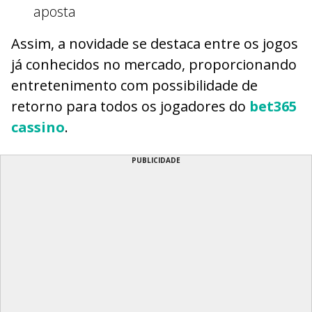
aposta
Assim, a novidade se destaca entre os jogos
já conhecidos no mercado, proporcionando
entretenimento com possibilidade de
retorno para todos os jogadores do
bet365
cassino
.
PUBLICIDADE