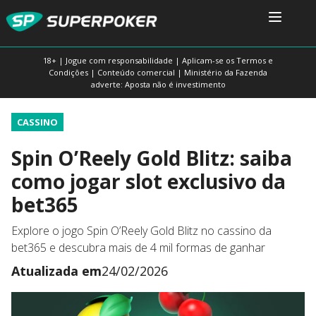
18+ | Jogue com responsabilidade | Aplicam-se os Termos e
Condições | Conteúdo comercial | Ministério da Fazenda
adverte: Aposta não é investimento
CASSINO
Spin O’Reely Gold Blitz: saiba
como jogar slot exclusivo da
bet365
Explore o jogo Spin O’Reely Gold Blitz no cassino da
bet365 e descubra mais de 4 mil formas de ganhar
Atualizada em
24/02/2026