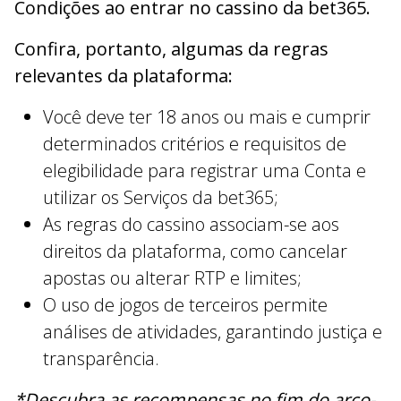
Condições ao entrar no cassino da bet365.
Confira, portanto, algumas da regras
relevantes da plataforma:
Você deve ter 18 anos ou mais e cumprir
determinados critérios e requisitos de
elegibilidade para registrar uma Conta e
utilizar os Serviços da bet365;
As regras do cassino associam-se aos
direitos da plataforma, como cancelar
apostas ou alterar RTP e limites;
O uso de jogos de terceiros permite
análises de atividades, garantindo justiça e
transparência.
*Descubra as recompensas no fim do arco-