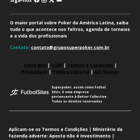
Siga-nos
O maior portal sobre Poker da América Latina, saiba
tudo o que acontece nos feltros, agenda de torneios
e a vida dos profissionais
Contato:
contato@gruposuperpoker.com.br
Sobre Nós
|
Staff
|
Termos e Condições
|
Privacidade
|
Política Editorial
|
Ad Choices
Superpoker, assim como Futbol
Sites, é uma empresa
pertencente à Better Collective.
Todos os direitos reservados
Aplicam-se os Termos e Condições | Ministério da
Fazenda adverte: Aposta não é investimento |