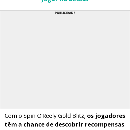
PUBLICIDADE
Com o Spin O’Reely Gold Blitz,
os jogadores
têm a chance de descobrir recompensas