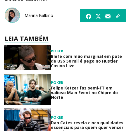
Marina Balbino
LEIA TAMBÉM
POKER
Blefe com mão marginal em pote
de US$ 50 mil é pego no Hustler
Casino Live
POKER
Felipe Ketzer faz semi-FT em
valioso Main Event no Chipre do
Norte
POKER
Dan Cates revela cinco qualidades
essenciais para quem quer vencer