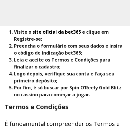
Visite o
site oficial da bet365
e clique em
Registre-se;
Preencha o formulário com seus dados e insira
o código de indicação bet365;
Leia e aceite os Termos e Condições para
finalizar o cadastro;
Logo depois, verifique sua conta e faça seu
primeiro depósito;
Por fim, é só buscar por Spin O’Reely Gold Blitz
no cassino para começar a jogar.
Termos e Condições
É fundamental compreender os Termos e