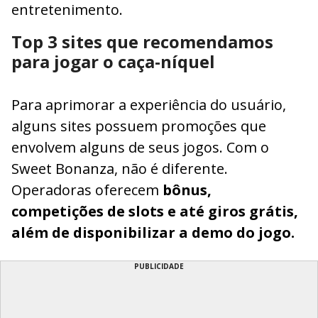
entretenimento.
Top 3 sites que recomendamos
para jogar o caça-níquel
Para aprimorar a experiência do usuário,
alguns sites possuem promoções que
envolvem alguns de seus jogos. Com o
Sweet Bonanza, não é diferente.
Operadoras oferecem
bônus,
competições de slots e até giros grátis,
além de disponibilizar a demo do jogo.
PUBLICIDADE