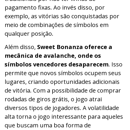
pagamento fixas. Ao invés disso, por
exemplo, as vitórias são conquistadas por
meio de combinações de símbolos em
qualquer posição.
Além disso,
Sweet Bonanza oferece a
mecânica de avalanche, onde os
símbolos vencedores desaparecem
. Isso
permite que novos símbolos ocupem seus
lugares, criando oportunidades adicionais
de vitória. Com a possibilidade de comprar
rodadas de giros grátis, o jogo atrai
diversos tipos de jogadores. A volatilidade
alta torna o jogo interessante para aqueles
que buscam uma boa forma de