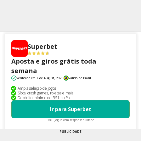
Superbet
Aposta e giros grátis toda
semana
Verificado em 7 de August, 2026
Válido no Brasil
Ampla seleção de jogos
Slots, crash games, roletas e mais
Depósito mínimo de R$1 no Pix
Ir para Superbet
18+. Jogue com responsabilidade
PUBLICIDADE