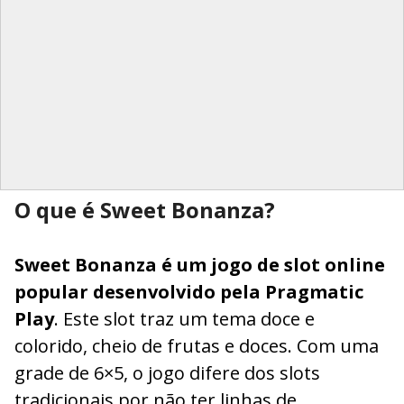
O que é Sweet Bonanza?
Sweet Bonanza é um jogo de slot online
popular desenvolvido pela Pragmatic
Play
. Este slot traz um tema doce e
colorido, cheio de frutas e doces. Com uma
grade de 6×5, o jogo difere dos slots
tradicionais por não ter linhas de