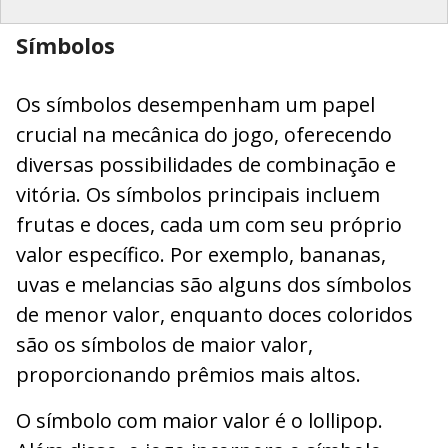
Símbolos
Os símbolos desempenham um papel
crucial na mecânica do jogo, oferecendo
diversas possibilidades de combinação e
vitória. Os símbolos principais incluem
frutas e doces, cada um com seu próprio
valor específico. Por exemplo, bananas,
uvas e melancias são alguns dos símbolos
de menor valor, enquanto doces coloridos
são os símbolos de maior valor,
proporcionando prêmios mais altos.
O símbolo com maior valor é o lollipop.