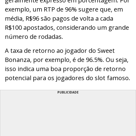
geralmente expresso em porcentagem. Por
exemplo, um RTP de 96% sugere que, em
média, R$96 são pagos de volta a cada
R$100 apostados, considerando um grande
número de rodadas.
A taxa de retorno ao jogador do Sweet
Bonanza, por exemplo, é de 96.5%. Ou seja,
isso indica uma boa proporção de retorno
potencial para os jogadores do slot famoso.
PUBLICIDADE