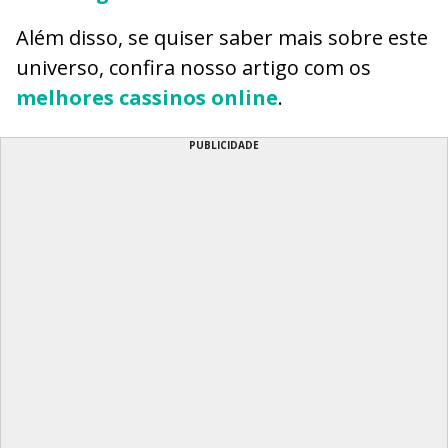
Além disso, se quiser saber mais sobre este
universo, confira nosso artigo com os
melhores cassinos online
.
PUBLICIDADE