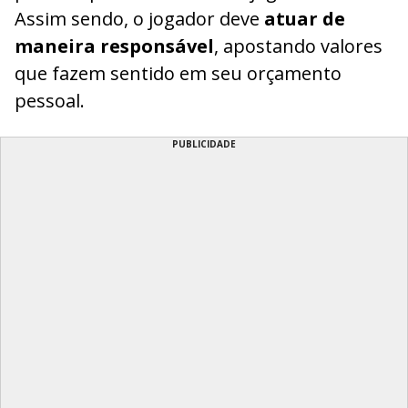
Assim sendo, o jogador deve
atuar de
maneira responsável
, apostando valores
que fazem sentido em seu orçamento
pessoal.
PUBLICIDADE