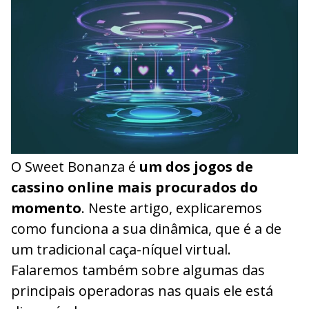
O Sweet Bonanza é
um dos jogos de
cassino online mais procurados do
momento
. Neste artigo, explicaremos
como funciona a sua dinâmica, que é a de
um tradicional caça-níquel virtual.
Falaremos também sobre algumas das
principais operadoras nas quais ele está