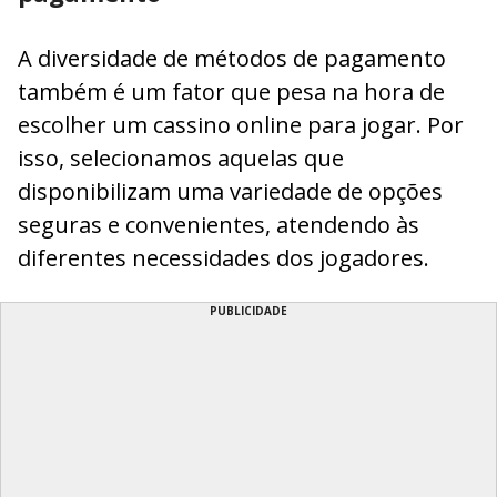
A diversidade de métodos de pagamento
também é um fator que pesa na hora de
escolher um cassino online para jogar. Por
isso, selecionamos aquelas que
disponibilizam uma variedade de opções
seguras e convenientes, atendendo às
diferentes necessidades dos jogadores.
PUBLICIDADE