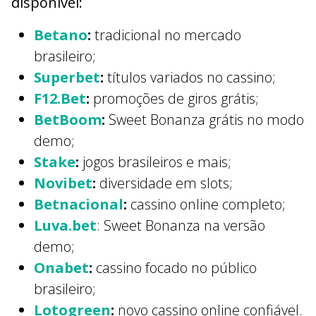
disponível:
Betano
:
tradicional no mercado
brasileiro;
Superbet
:
títulos variados no cassino;
F12.Bet
:
promoções de giros grátis;
BetBoom
:
Sweet Bonanza grátis no modo
demo;
Stake
:
jogos brasileiros e mais;
Novibet
:
diversidade em slots;
Betnacional
:
cassino online completo;
Luva.bet
: Sweet Bonanza na versão
demo;
Onabet
:
cassino focado no público
brasileiro;
Lotogreen
:
novo cassino online confiável.