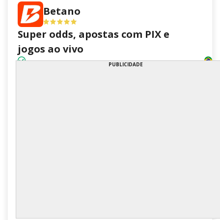
Betano
Super odds, apostas com PIX e
jogos ao vivo
PUBLICIDADE
Verificado
Vál
em 7 de
no
August,
Bra
2026