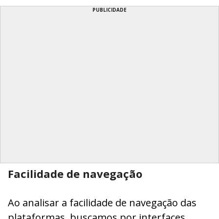
PUBLICIDADE
Facilidade de navegação
Ao analisar a facilidade de navegação das
plataformas, buscamos por interfaces