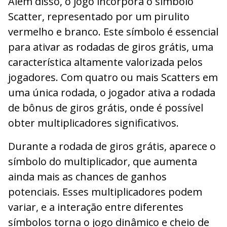
Além disso, o jogo incorpora o símbolo
Scatter, representado por um pirulito
vermelho e branco. Este símbolo é essencial
para ativar as rodadas de giros grátis, uma
característica altamente valorizada pelos
jogadores. Com quatro ou mais Scatters em
uma única rodada, o jogador ativa a rodada
de bônus de giros grátis, onde é possível
obter multiplicadores significativos.
Durante a rodada de giros grátis, aparece o
símbolo do multiplicador, que aumenta
ainda mais as chances de ganhos
potenciais. Esses multiplicadores podem
variar, e a interação entre diferentes
símbolos torna o jogo dinâmico e cheio de