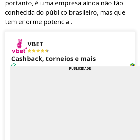
portanto, é uma empresa ainda não tão
conhecida do público brasileiro, mas que
tem enorme potencial.
VBET
Cashback, torneios e mais
PUBLICIDADE
Verificado
Vál
em 9 de
no
August,
Bra
2026