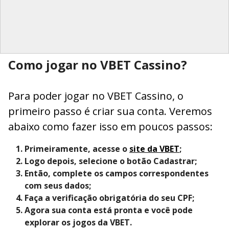
Como jogar no VBET Cassino?
Para poder jogar no VBET Cassino, o
primeiro passo é criar sua conta. Veremos
abaixo como fazer isso em poucos passos:
Primeiramente, acesse o
site da VBET
;
Logo depois, selecione o botão
Cadastrar
;
Então, complete os campos correspondentes
com seus dados;
Faça a verificação obrigatória do seu CPF;
Agora sua conta está pronta e você pode
explorar os jogos da VBET.