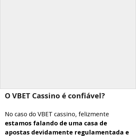
O VBET Cassino é confiável?
No caso do VBET cassino, felizmente
estamos falando de uma casa de
apostas devidamente regulamentada e