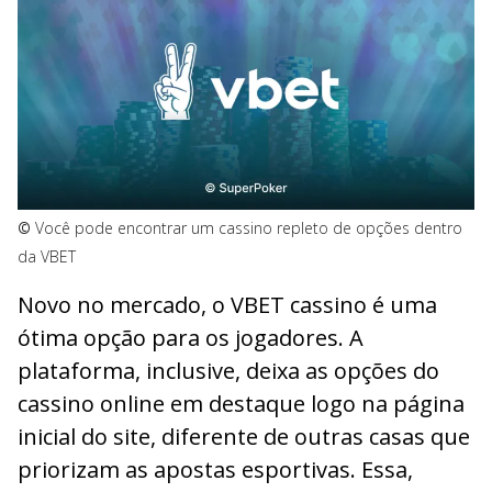
©
Você pode encontrar um cassino repleto de opções dentro
da VBET
Novo no mercado, o VBET cassino é uma
ótima opção para os jogadores. A
plataforma, inclusive, deixa as opções do
cassino online em destaque logo na página
inicial do site, diferente de outras casas que
priorizam as apostas esportivas. Essa,