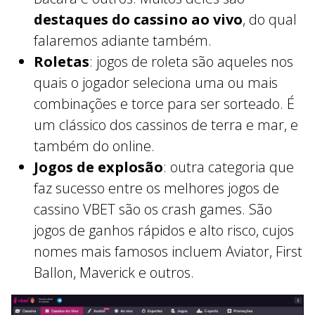
destaques do cassino ao vivo
, do qual
falaremos adiante também.
Roletas
: jogos de roleta são aqueles nos
quais o jogador seleciona uma ou mais
combinações e torce para ser sorteado. É
um clássico dos cassinos de terra e mar, e
também do online.
Jogos de explosão
: outra categoria que
faz sucesso entre os melhores jogos de
cassino VBET são os crash games. São
jogos de ganhos rápidos e alto risco, cujos
nomes mais famosos incluem Aviator, First
Ballon, Maverick e outros.