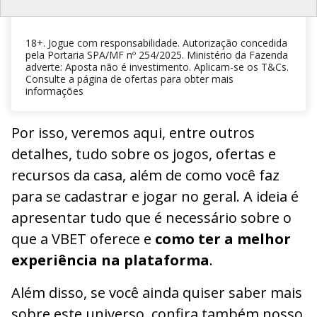
18+. Jogue com responsabilidade. Autorização concedida
pela Portaria SPA/MF nº 254/2025. Ministério da Fazenda
adverte: Aposta não é investimento. Aplicam-se os T&Cs.
Consulte a página de ofertas para obter mais
informações
Por isso, veremos aqui, entre outros
detalhes, tudo sobre os jogos, ofertas e
recursos da casa, além de como você faz
para se cadastrar e jogar no geral. A ideia é
apresentar tudo que é necessário sobre o
que a VBET oferece e
como ter a melhor
experiência na plataforma
.
Além disso, se você ainda quiser saber mais
sobre este universo, confira também nosso