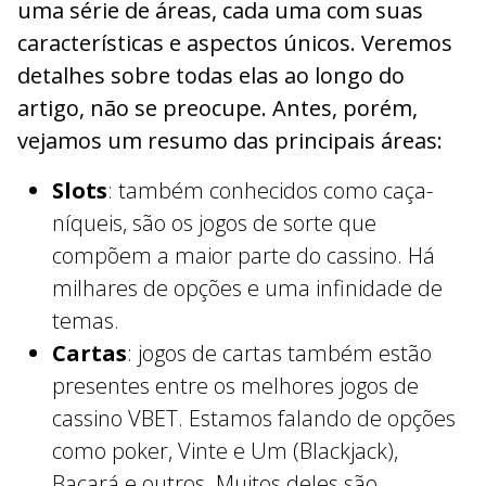
uma série de áreas, cada uma com suas
características e aspectos únicos. Veremos
detalhes sobre todas elas ao longo do
artigo, não se preocupe. Antes, porém,
vejamos um resumo das principais áreas:
Slots
: também conhecidos como caça-
níqueis, são os jogos de sorte que
compõem a maior parte do cassino. Há
milhares de opções e uma infinidade de
temas.
Cartas
: jogos de cartas também estão
presentes entre os melhores jogos de
cassino VBET. Estamos falando de opções
como poker, Vinte e Um (Blackjack),
Bacará e outros. Muitos deles são