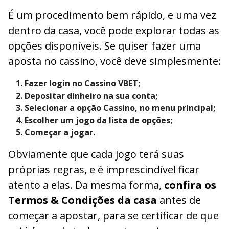
É um procedimento bem rápido, e uma vez
dentro da casa, você pode explorar todas as
opções disponíveis. Se quiser fazer uma
aposta no cassino, você deve simplesmente:
Fazer login no Cassino VBET;
Depositar dinheiro na sua conta;
Selecionar a opção
Cassino
, no menu principal;
Escolher um jogo da lista de opções;
Começar a jogar.
Obviamente que cada jogo terá suas
próprias regras, e é imprescindível ficar
atento a elas. Da mesma forma,
confira os
Termos & Condições da casa
antes de
começar a apostar, para se certificar de que