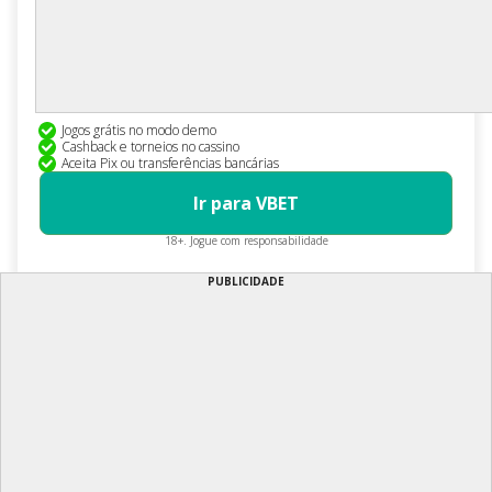
Jogos grátis no modo demo
Cashback e torneios no cassino
Aceita Pix ou transferências bancárias
Ir para VBET
18+. Jogue com responsabilidade
PUBLICIDADE