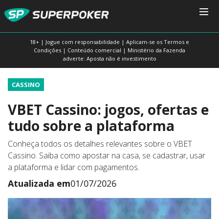
18+ | Jogue com responsabilidade | Aplicam-se os Termos e
Condições | Conteúdo comercial | Ministério da Fazenda
adverte: Aposta não é investimento
CASSINO
VBET Cassino: jogos, ofertas e
tudo sobre a plataforma
Conheça todos os detalhes relevantes sobre o VBET
Cassino. Saiba como apostar na casa, se cadastrar, usar
a plataforma e lidar com pagamentos.
Atualizada em
01/07/2026