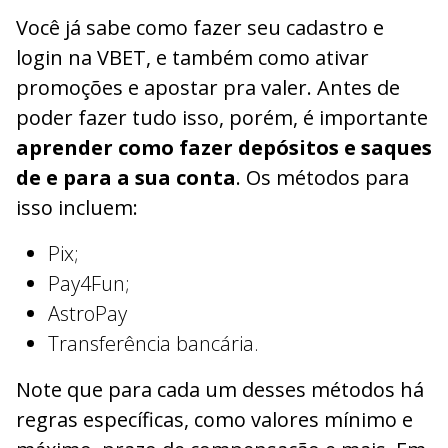
Você já sabe como fazer seu cadastro e
login na VBET, e também como ativar
promoções e apostar pra valer. Antes de
poder fazer tudo isso, porém, é importante
aprender como fazer depósitos e saques
de e para a sua conta
. Os métodos para
isso incluem:
Pix;
Pay4Fun;
AstroPay
Transferência bancária.
Note que para cada um desses métodos há
regras específicas, como valores mínimo e