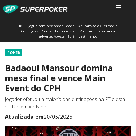
18+ | Jogue com responsabilidade | Aplicam-se os Termos e
Condições | Conteúdo comercial | Ministério da Fazenda
adverte: Aposta não é investimento
POKER
Badaoui Mansour domina
mesa final e vence Main
Event do CPH
Jogador efetuou a maioria das eliminações na FT e está
no December Nine
Atualizada em
20/05/2026