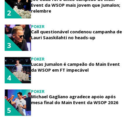
Event da WSOP mais jovem que Jumalon;
relembre
2
POKER
Call questionável condenou campanha de
Lauri Saaskilahti no heads-up
3
POKER
Lucas Jumalon é campeão do Main Event
da WSOP em FT impecável
4
POKER
Michael Gagliano agradece apoio após
mesa final do Main Event da WSOP 2026
5