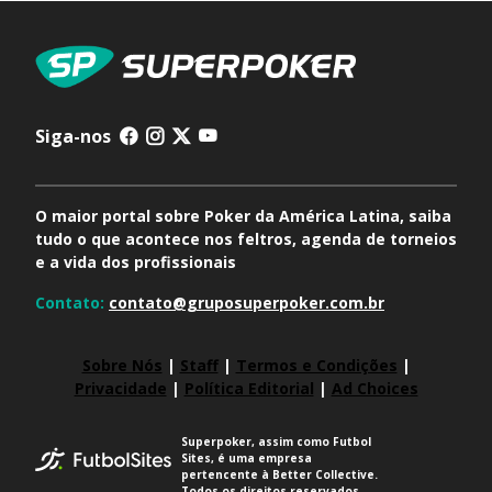
Siga-nos
O maior portal sobre Poker da América Latina, saiba
tudo o que acontece nos feltros, agenda de torneios
e a vida dos profissionais
Contato:
contato@gruposuperpoker.com.br
Sobre Nós
|
Staff
|
Termos e Condições
|
Privacidade
|
Política Editorial
|
Ad Choices
Superpoker, assim como Futbol
Sites, é uma empresa
pertencente à Better Collective.
Todos os direitos reservados