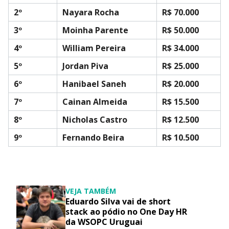
2º
Nayara Rocha
R$ 70.000
3º
Moinha Parente
R$ 50.000
4º
William Pereira
R$ 34.000
5º
Jordan Piva
R$ 25.000
6º
Hanibael Saneh
R$ 20.000
7º
Cainan Almeida
R$ 15.500
8º
Nicholas Castro
R$ 12.500
9º
Fernando Beira
R$ 10.500
VEJA TAMBÉM
Eduardo Silva vai de short
stack ao pódio no One Day HR
da WSOPC Uruguai