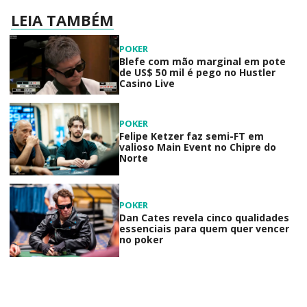
LEIA TAMBÉM
POKER
Blefe com mão marginal em pote
de US$ 50 mil é pego no Hustler
Casino Live
POKER
Felipe Ketzer faz semi-FT em
valioso Main Event no Chipre do
Norte
POKER
Dan Cates revela cinco qualidades
essenciais para quem quer vencer
no poker