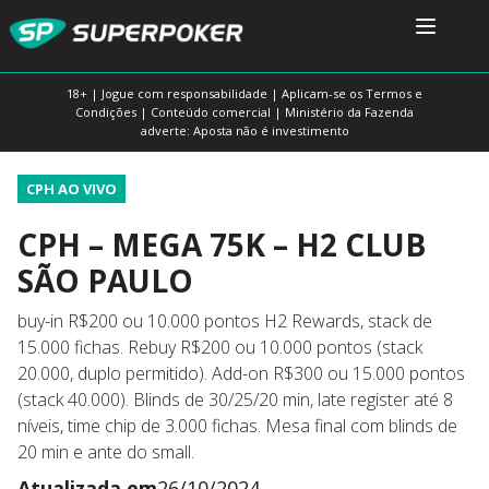
18+ | Jogue com responsabilidade | Aplicam-se os Termos e
Condições | Conteúdo comercial | Ministério da Fazenda
adverte: Aposta não é investimento
CPH AO VIVO
CPH – MEGA 75K – H2 CLUB
SÃO PAULO
buy-in R$200 ou 10.000 pontos H2 Rewards, stack de
15.000 fichas. Rebuy R$200 ou 10.000 pontos (stack
20.000, duplo permitido). Add-on R$300 ou 15.000 pontos
(stack 40.000). Blinds de 30/25/20 min, late register até 8
níveis, time chip de 3.000 fichas. Mesa final com blinds de
20 min e ante do small.
Atualizada em
26/10/2024