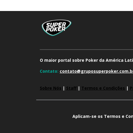
O maior portal sobre Poker da América Lati
Contato:
contato@gruposuperpoker.com.b
Sobre Nós
|
Staff
|
Termos e Condições
|
P
Aplicam-se os Termos e Con