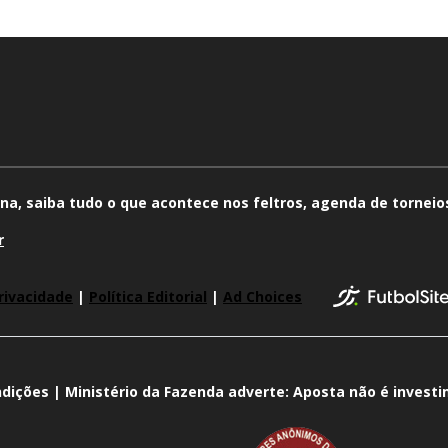
na, saiba tudo o que acontece nos feltros, agenda de torneios
r
rivacidade
|
Política Editorial
|
Ad Choices
dições | Ministério da Fazenda adverte: Aposta não é invest