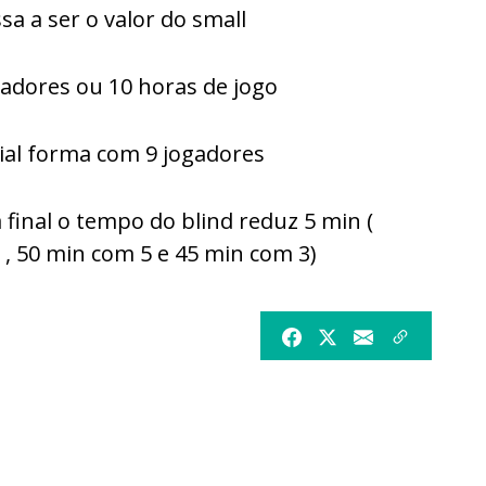
sa a ser o valor do small
ogadores ou 10 horas de jogo
cial forma com 9 jogadores
 final o tempo do blind reduz 5 min (
, 50 min com 5 e 45 min com 3)