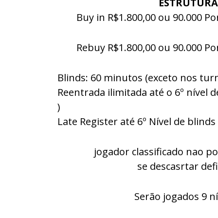
ESTRUTURA 
Buy in R$1.800,00 ou 90.000 P
Rebuy R$1.800,00 ou 90.000 Po
Blinds: 60 minutos (exceto nos tu
Reentrada ilimitada até o 6º nível d
)
Late Register até 6º Nível de blinds
jogador classificado nao pod
se descasrtar def
Serão jogados 9 nív