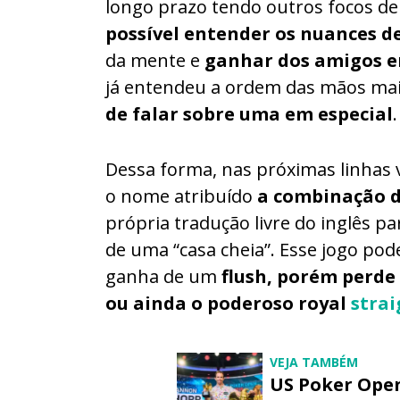
longo prazo tendo outros focos de
possível entender os nuances d
da mente e
ganhar dos amigos 
já entendeu a ordem das mãos mai
de falar sobre uma em especial
.
Dessa forma, nas próximas linhas
o nome atribuído
a combinação d
própria tradução livre do inglês p
de uma “casa cheia”. Esse jogo pod
ganha de um
flush, porém perde
ou ainda o poderoso royal
strai
VEJA TAMBÉM
US Poker Open