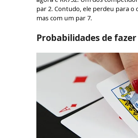
par 2. Contudo, ele perdeu para o 
mas com um par 7.
Probabilidades de fazer