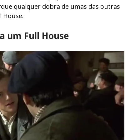
rque qualquer dobra de umas das outras
ll House.
 um Full House