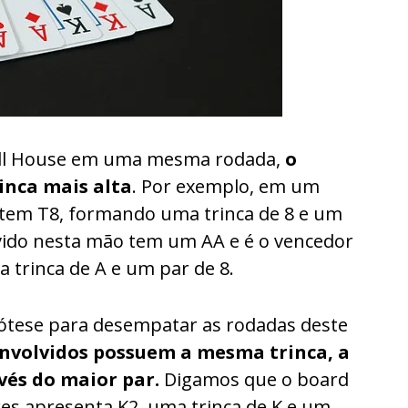
ull House em uma mesma rodada,
o
inca mais alta
. Por exemplo, em um
tem T8, formando uma trinca de 8 e um
lvido nesta mão tem um AA e é o vencedor
 trinca de A e um par de 8.
pótese para desempatar as rodadas deste
nvolvidos possuem a mesma trinca, a
vés do maior par.
Digamos que o board
es apresenta K2, uma trinca de K e um