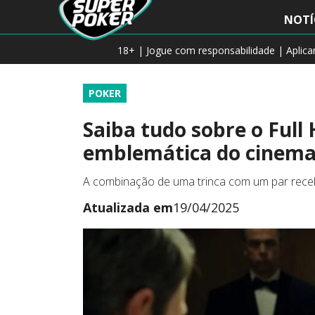
NOTÍ
18+ | Jogue com responsabilidade | Aplic
POKER
Saiba tudo sobre o Ful
emblemática do cinem
A combinação de uma trinca com um par receb
Atualizada em
19/04/2025