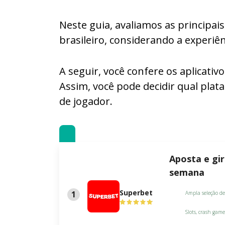
Neste guia, avaliamos as principai
brasileiro, considerando a experiê
A seguir, você confere os aplicat
Assim, você pode decidir qual plat
de jogador.
Aposta e gir
semana
Superbet
1
Ampla seleção de
Slots, crash game