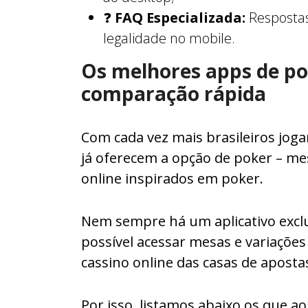
❓
FAQ Especializada:
Respostas 
legalidade no mobile.
Os melhores apps de po
comparação rápida
Com cada vez mais brasileiros joga
já oferecem a opção de poker – m
online inspirados em poker.
Nem sempre há um aplicativo excl
possível acessar mesas e variaçõe
cassino online das casas de apost
Por isso, listamos abaixo os que a