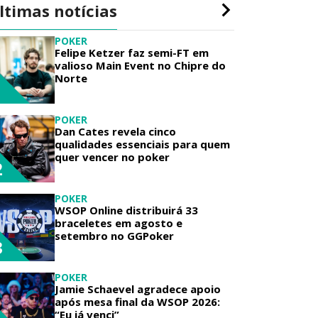
ltimas notícias
POKER
Felipe Ketzer faz semi-FT em
valioso Main Event no Chipre do
Norte
1
POKER
Dan Cates revela cinco
qualidades essenciais para quem
quer vencer no poker
2
POKER
WSOP Online distribuirá 33
braceletes em agosto e
setembro no GGPoker
3
POKER
Jamie Schaevel agradece apoio
após mesa final da WSOP 2026:
“Eu já venci”