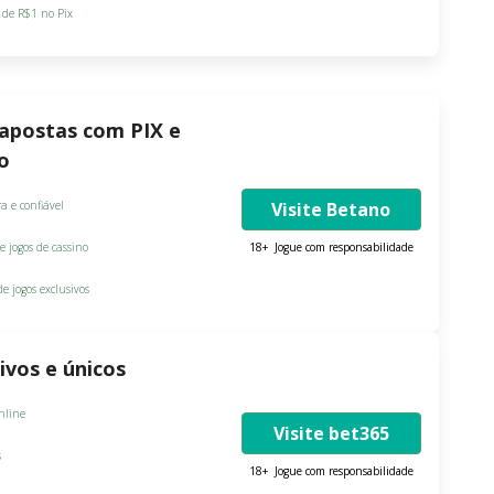
 de R$1 no Pix
 apostas com PIX e
vo
a e confiável
Visite Betano
e jogos de cassino
18+ Jogue com responsabilidade
e jogos exclusivos
ivos e únicos
nline
Visite bet365
s
18+ Jogue com responsabilidade