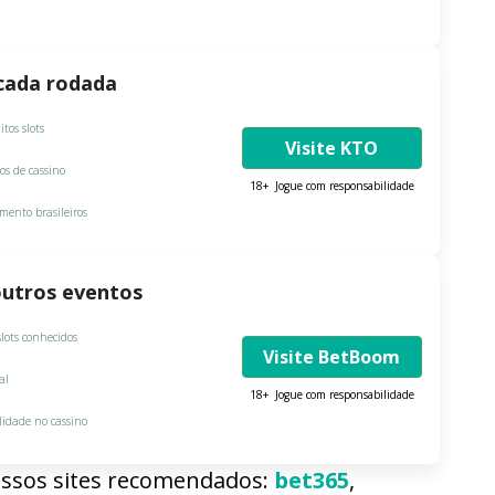
cada rodada
tos slots
Visite KTO
os de cassino
18+ Jogue com responsabilidade
mento brasileiros
outros eventos
slots conhecidos
Visite BetBoom
al
18+ Jogue com responsabilidade
lidade no cassino
ossos sites recomendados:
bet365
,