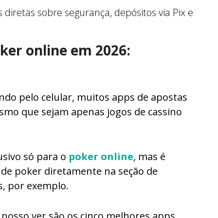
diretas sobre segurança, depósitos via Pix e
ker online em 2026:
ndo pelo celular, muitos apps de apostas
esmo que sejam apenas jogos de cassino
usivo só para o
poker online
, mas é
s de poker diretamente na seção de
as, por exemplo.
o nosso ver são os cinco melhores apps