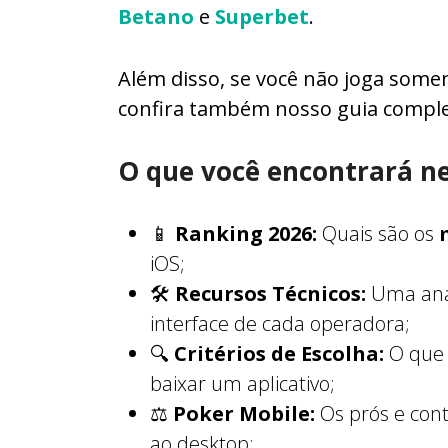
Betano
e
Superbet
.
Além disso, se você não joga somen
confira também nosso guia compl
O que você encontrará ne
📱
Ranking 2026:
Quais são os
iOS;
🛠️
Recursos Técnicos:
Uma anál
interface de cada operadora;
🔍
Critérios de Escolha:
O que o
baixar um aplicativo;
⚖️
Poker Mobile:
Os prós e con
ao desktop;