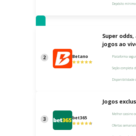
Depósito mínimo
Super odds,
jogos ao vi
Betano
2
Plataforma segur
Seção completa d
Disponibilidade d
Jogos exclus
Melhor cassino o
bet365
3
Ofertas semanai