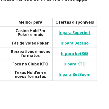
Melhor para
Ofertas disponíveis
Casino Hold’Em
Ir para Superbet
Poker e mais
Fãs de Video Poker
Ir para Betano
Recreativos e novos
Ir para bet365
formatos
Foco no Clube KTO
Ir para KTO
Texas Hold’em e
Ir para BetBoom
novos formatos