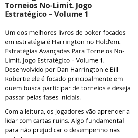
Torneios No-Limit. Jogo
Estratégico – Volume 1
Um dos melhores livros de poker focados
em estratégia é Harrington no Hold’em.
Estratégias Avançadas Para Torneios No-
Limit. Jogo Estratégico – Volume 1.
Desenvolvido por Dan Harrington e Bill
Robertie ele é focado principalmente em
quem busca participar de torneios e deseja
passar pelas fases iniciais.
Com a leitura, os jogadores vão aprender a
lidar com cartas ruins. Algo fundamental
para não prejudicar o desempenho nas