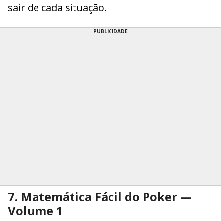
sair de cada situação.
PUBLICIDADE
7. Matemática Fácil do Poker —
Volume 1