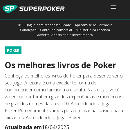
18+ | Jogue com responsabilidade | Aplicam-se os Termos e
Condições | Conteúdo comercial | Ministério da Fazenda
adverte: Aposta não é investimento
POKER
Os melhores livros de Poker
Conheça os melhores livros de Poker para desenvolver o
seu jogo. A leitura é uma excelente forma de
compreender como funciona a disputa. Nas dicas, você
vai encontrar também grandes experiências e momentos
de grandes nomes da área. 10. Aprendendo a Jogar
Poker Primeiramente vamos para um manual básico para
iniciantes. Aprendendo a Jogar Poker…
Atualizada em
18/04/2025