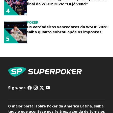
final da WSOP 2026: “Eu já venci”
4
POKER
Os verdadeiros vencedores da WSOP 2026:
saiba quanto sobrou após os impostos
5
Siga-nos
O maior portal sobre Poker da América Latina, saiba
tudo o que acontece nos feltros, agenda de torneios