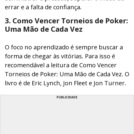
errar e a falta de confiança.
3. Como Vencer Torneios de Poker:
Uma Mão de Cada Vez
O foco no aprendizado é sempre buscar a
forma de chegar às vitórias. Para isso é
recomendável a leitura de Como Vencer
Torneios de Poker: Uma Mão de Cada Vez. O
livro é de Eric Lynch, Jon Fleet e Jon Turner.
PUBLICIDADE