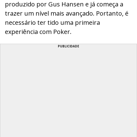
produzido por Gus Hansen e já começa a
trazer um nível mais avançado. Portanto, é
necessário ter tido uma primeira
experiência com Poker.
PUBLICIDADE