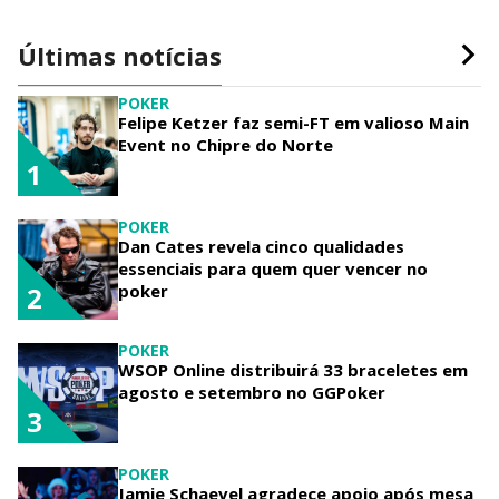
Últimas notícias
POKER
Felipe Ketzer faz semi-FT em valioso Main
Event no Chipre do Norte
1
POKER
Dan Cates revela cinco qualidades
essenciais para quem quer vencer no
poker
2
POKER
WSOP Online distribuirá 33 braceletes em
agosto e setembro no GGPoker
3
POKER
Jamie Schaevel agradece apoio após mesa