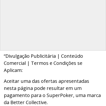
“Divulgação Publicitária | Conteúdo
Comercial | Termos e Condições se
Aplicam:
Aceitar uma das ofertas apresentadas
nesta página pode resultar em um
pagamento para o SuperPoker, uma marca
da Better Collective.