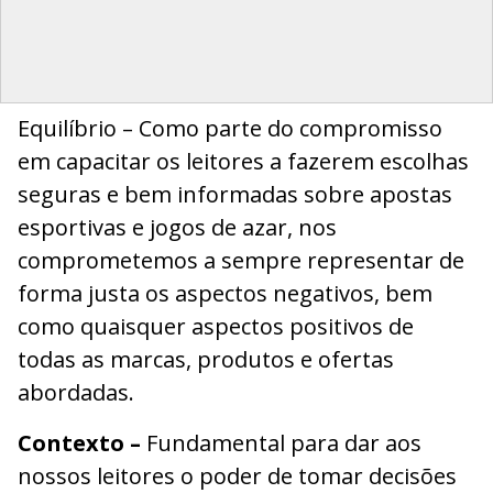
Equilíbrio – Como parte do compromisso
em capacitar os leitores a fazerem escolhas
seguras e bem informadas sobre apostas
esportivas e jogos de azar, nos
comprometemos a sempre representar de
forma justa os aspectos negativos, bem
como quaisquer aspectos positivos de
todas as marcas, produtos e ofertas
abordadas.
Contexto –
Fundamental para dar aos
nossos leitores o poder de tomar decisões