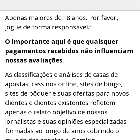
Apenas maiores de 18 anos. Por favor,
jogue de forma responsável.”
O importante aqui é que quaisquer
pagamentos recebidos não influenciam
nossas avaliações
.
As classificações e análises de casas de
apostas, cassinos online, sites de bingo,
sites de pôquer e suas ofertas para novos
clientes e clientes existentes refletem
apenas o relato objetivo de nossos
jornalistas e suas opiniões especializadas
formadas ao longo de anos cobrindo o