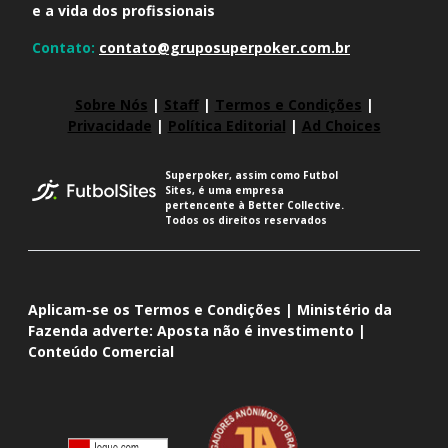
e a vida dos profissionais
Contato:
contato@gruposuperpoker.com.br
Sobre Nós
|
Staff
|
Termos e Condições
|
Privacidade
|
Política Editorial
|
Ad Choices
Superpoker, assim como Futbol
Sites, é uma empresa
pertencente à Better Collective.
Todos os direitos reservados
Aplicam-se os Termos e Condições | Ministério da
Fazenda adverte: Aposta não é investimento |
Conteúdo Comercial