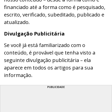
financiado até a forma como é pesquisado,
escrito, verificado, subeditado, publicado e
atualizado.
Divulgação Publicitária
Se você já está familiarizado com o
conteúdo, é provável que tenha visto a
seguinte divulgação publicitária – ela
aparece em todos os artigos para sua
informação.
PUBLICIDADE