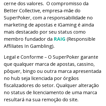
cerne dos valores. O compromisso da
Better Collective, empresa-mãe do
SuperPoker, com a responsabilidade no
marketing de apostas e iGaming é ainda
mais destacado por seu status como
membro fundador da
RAIG
(Responsible
Affiliates In Gambling).
Legal e Conforme – O SuperPoker garante
que qualquer marca de apostas, cassino,
pôquer, bingo ou outra marca apresentada
no hub seja licenciada por órgãos
fiscalizadores do setor. Qualquer alteração
no status de licenciamento de uma marca
resultará na sua remoção do site.