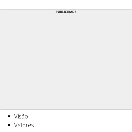
PUBLICIDADE
Visão
Valores