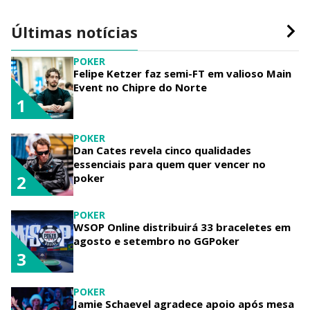
Últimas notícias
POKER
Felipe Ketzer faz semi-FT em valioso Main
Event no Chipre do Norte
1
POKER
Dan Cates revela cinco qualidades
essenciais para quem quer vencer no
poker
2
POKER
WSOP Online distribuirá 33 braceletes em
agosto e setembro no GGPoker
3
POKER
Jamie Schaevel agradece apoio após mesa