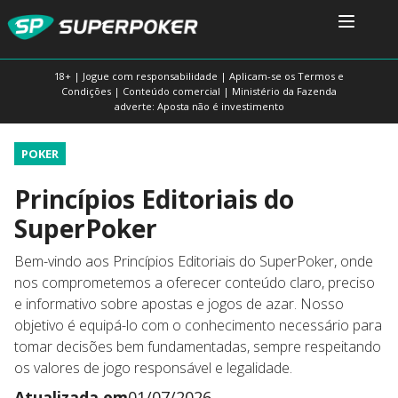
18+ | Jogue com responsabilidade | Aplicam-se os Termos e
Condições | Conteúdo comercial | Ministério da Fazenda
adverte: Aposta não é investimento
POKER
Princípios Editoriais do
SuperPoker
Bem-vindo aos Princípios Editoriais do SuperPoker, onde
nos comprometemos a oferecer conteúdo claro, preciso
e informativo sobre apostas e jogos de azar. Nosso
objetivo é equipá-lo com o conhecimento necessário para
tomar decisões bem fundamentadas, sempre respeitando
os valores de jogo responsável e legalidade.
Atualizada em
01/07/2026