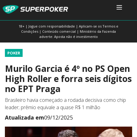
18+ | Jogue com responsabilidade | Aplicam-se os Termos e
Condições | Conteúdo comercial | Ministério da Fazenda
adverte: Aposta não é investimento
POKER
Murilo Garcia é 4º no PS Open
High Roller e forra seis dígitos
no EPT Praga
Brasileiro havia começado a rodada decisiva como chip
leader; prêmio equivale a quase R$ 1 milhão
Atualizada em
09/12/2025