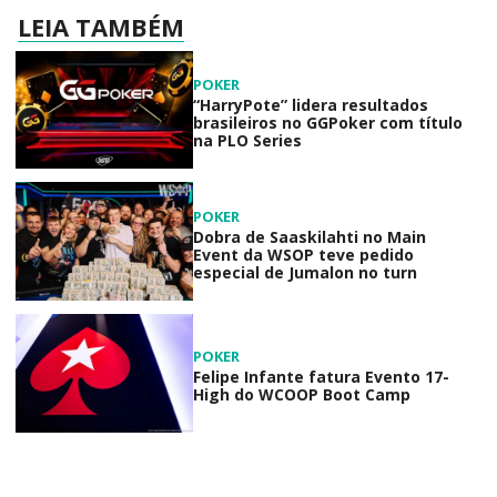
LEIA TAMBÉM
POKER
“HarryPote” lidera resultados
brasileiros no GGPoker com título
na PLO Series
POKER
Dobra de Saaskilahti no Main
Event da WSOP teve pedido
especial de Jumalon no turn
POKER
Felipe Infante fatura Evento 17-
High do WCOOP Boot Camp