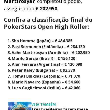
Martirosyan
completou o pódio,
assegurando
€ 202.950
.
Confira a classificação final do
PokerStars Open High Roller:
Sho Homma (Japão) – € 454.385
Pasi Sormunen (Finlândia) – € 284.130
Vahe Martirosyan (Armênia) – € 202.950
Murilo Garcia (Brasil) – € 156.120
Alan Ferraro (Argentina) – € 120.090
Petar Kalev (Bulgária) – € 92.370
Tomas Bulksas (Letônia) – € 71.070
Mario Navarro (Espanha) – € 54.660
Luca Guglielmoni (Itália) – € 42.060
VEJA TAMBÉM
Três brasileiros fazem mesa