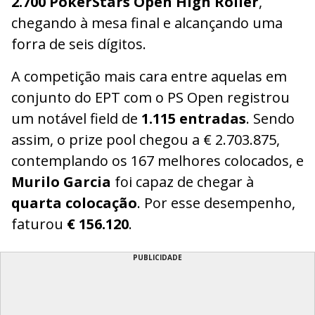
2.700 PokerStars Open High Roller
,
chegando à mesa final e alcançando uma
forra de seis dígitos.
A competição mais cara entre aquelas em
conjunto do EPT com o PS Open registrou
um notável field de
1.115 entradas
. Sendo
assim, o prize pool chegou a € 2.703.875,
contemplando os 167 melhores colocados, e
Murilo Garcia
foi capaz de chegar à
quarta colocação
. Por esse desempenho,
faturou
€ 156.120
.
PUBLICIDADE