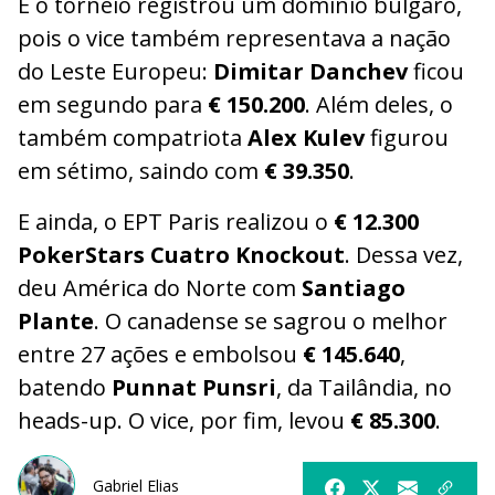
E o torneio registrou um domínio búlgaro,
pois o vice também representava a nação
do Leste Europeu:
Dimitar Danchev
ficou
em segundo para
€ 150.200
. Além deles, o
também compatriota
Alex Kulev
figurou
em sétimo, saindo com
€ 39.350
.
E ainda, o EPT Paris realizou o
€ 12.300
PokerStars Cuatro Knockout
. Dessa vez,
deu América do Norte com
Santiago
Plante
. O canadense se sagrou o melhor
entre 27 ações e embolsou
€ 145.640
,
batendo
Punnat Punsri
, da Tailândia, no
heads-up. O vice, por fim, levou
€ 85.300
.
Gabriel Elias