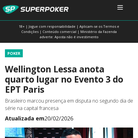
18+ | Jogue com responsabilidade | Aplicam-se os Termos e
Condições | Conteúdo comercial | Ministério da Fazenda
adverte: Aposta não é investimento
POKER
Wellington Lessa anota
quarto lugar no Evento 3 do
EPT Paris
Brasileiro marcou presença em disputa no segundo dia de
série na capital francesa
Atualizada em
20/02/2026