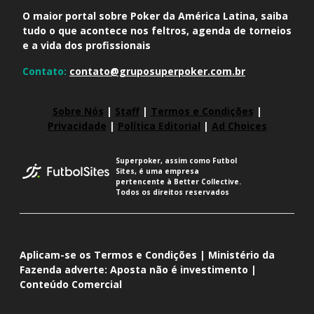
O maior portal sobre Poker da América Latina, saiba
tudo o que acontece nos feltros, agenda de torneios
e a vida dos profissionais
Contato:
contato@gruposuperpoker.com.br
Sobre Nós
|
Staff
|
Termos e Condições
|
Privacidade
|
Política Editorial
|
Ad Choices
Superpoker, assim como Futbol
Sites, é uma empresa
pertencente à Better Collective.
Todos os direitos reservados
Aplicam-se os Termos e Condições | Ministério da
Fazenda adverte: Aposta não é investimento |
Conteúdo Comercial