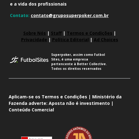
e a vida dos profissionais
Contato:
contato@gruposuperpoker.com.br
Sobre Nós
|
Staff
|
Termos e Condições
|
Privacidade
|
Política Editorial
|
Ad Choices
Superpoker, assim como Futbol
Sites, é uma empresa
pertencente à Better Collective.
Todos os direitos reservados
Aplicam-se os Termos e Condições | Ministério da
Fazenda adverte: Aposta não é investimento |
Conteúdo Comercial