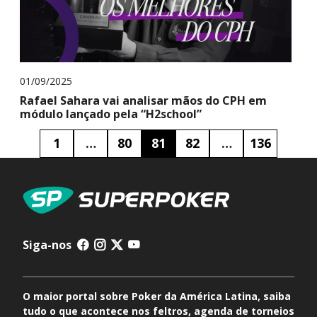
01/09/2025
Rafael Sahara vai analisar mãos do CPH em
módulo lançado pela “H2school”
1
…
80
81
82
…
136
Siga-nos
O maior portal sobre Poker da América Latina, saiba
tudo o que acontece nos feltros, agenda de torneios