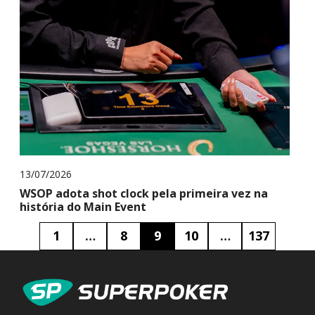
13/07/2026
WSOP adota shot clock pela primeira vez na
história do Main Event
1
…
8
9
10
…
137