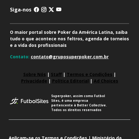
Siga-nos
O maior portal sobre Poker da América Latina, saiba
tudo o que acontece nos feltros, agenda de torneios
e a vida dos profissionais
Contato:
contato@gruposuperpoker.com.br
Sobre Nós
|
Staff
|
Termos e Condições
|
Privacidade
|
Política Editorial
|
Ad Choices
Superpoker, assim como Futbol
Sites, é uma empresa
pertencente à Better Collective.
Todos os direitos reservados
Aplicam-se os Termos e Condições | Ministério da