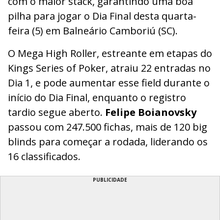
com o maior stack, garantindo uma boa
pilha para jogar o Dia Final desta quarta-
feira (5) em Balneário Camboriú (SC).
O Mega High Roller, estreante em etapas do
Kings Series of Poker, atraiu 22 entradas no
Dia 1, e pode aumentar esse field durante o
início do Dia Final, enquanto o registro
tardio segue aberto.
Felipe Boianovsky
passou com 247.500 fichas, mais de 120 big
blinds para começar a rodada, liderando os
16 classificados.
PUBLICIDADE