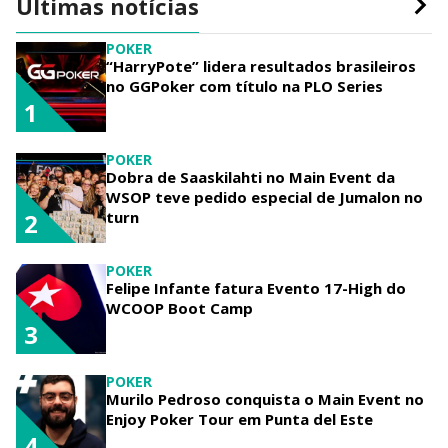
Últimas notícias
POKER
“HarryPote” lidera resultados brasileiros
no GGPoker com título na PLO Series
1
POKER
Dobra de Saaskilahti no Main Event da
WSOP teve pedido especial de Jumalon no
turn
2
POKER
Felipe Infante fatura Evento 17-High do
WCOOP Boot Camp
3
POKER
Murilo Pedroso conquista o Main Event no
Enjoy Poker Tour em Punta del Este
4