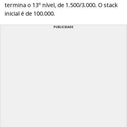
termina o 13º nível, de 1.500/3.000. O stack
inicial é de 100.000.
PUBLICIDADE