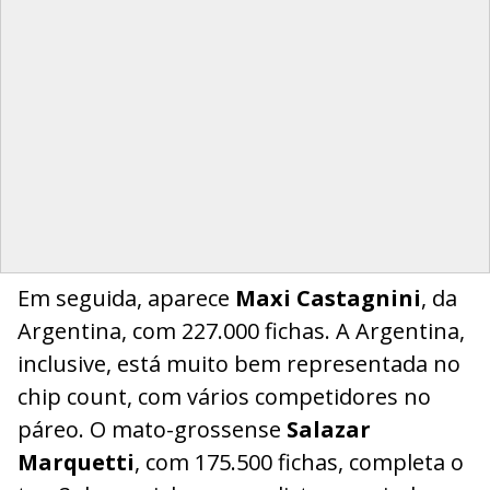
Em seguida, aparece
Maxi Castagnini
, da
Argentina, com 227.000 fichas. A Argentina,
inclusive, está muito bem representada no
chip count, com vários competidores no
páreo. O mato-grossense
Salazar
Marquetti
, com 175.500 fichas, completa o